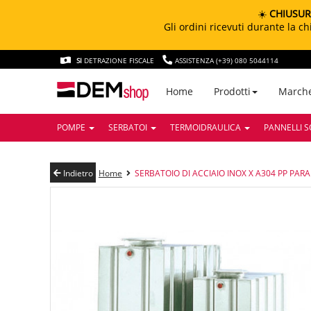
☀️
CHIUSUR
Gli ordini ricevuti durante la 
SI
DETRAZIONE FISCALE
ASSISTENZA (+39) 080 5044114
March
Home
Prodotti
POMPE
SERBATOI
TERMOIDRAULICA
PANNELLI S
Indietro
Home
SERBATOIO DI ACCIAIO INOX X A304 PP PARA