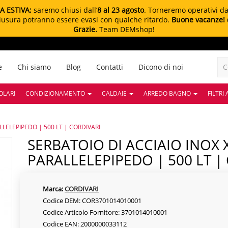
A ESTIVA:
saremo chiusi dall’
8 al 23 agosto
. Torneremo operativi d
chiusura potranno essere evasi con qualche ritardo.
Buone vacanze!
Grazie.
Team DEMshop!
e
Chi siamo
Blog
Contatti
Dicono di noi
OLARI
CONDIZIONAMENTO
CALDAIE
ARREDO BAGNO
FILTRI
LLELEPIPEDO | 500 LT | CORDIVARI
SERBATOIO DI ACCIAIO INOX X A304 PP
PARALLELEPIPEDO | 500 LT |
Marca:
CORDIVARI
Codice DEM: COR3701014010001
Codice Articolo Fornitore: 3701014010001
Codice EAN: 2000000033112