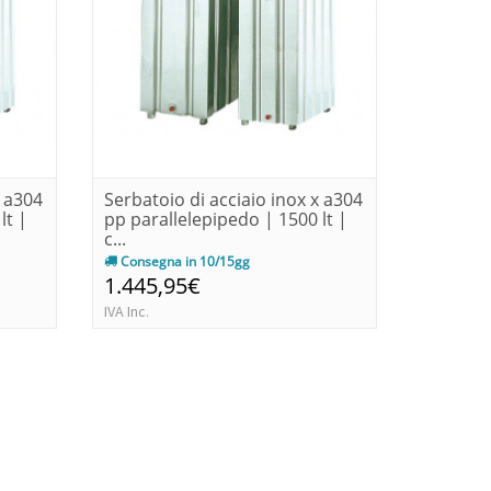
x a304
Serbatoio di acciaio inox x a304
Serbatoi
lt |
pp parallelepipedo | 1500 lt |
pp paral
c...
co...
Consegna in 10/15gg
Consegn
1.445,95€
763,1
IVA Inc.
IVA Inc.