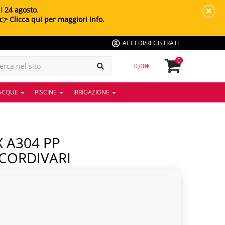
al
24 agosto
.
👉 Clicca qui per maggiori info.
ACCEDI/REGISTRATI
0
0,00€
 ACQUE
PISCINE
IRRIGAZIONE
 CORDIVARI