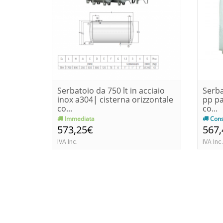
Serbatoio da 750 lt in acciaio
Serba
inox a304| cisterna orizzontale
pp pa
co...
co...
Immediata
Cons
573,25€
567
IVA Inc.
IVA Inc.