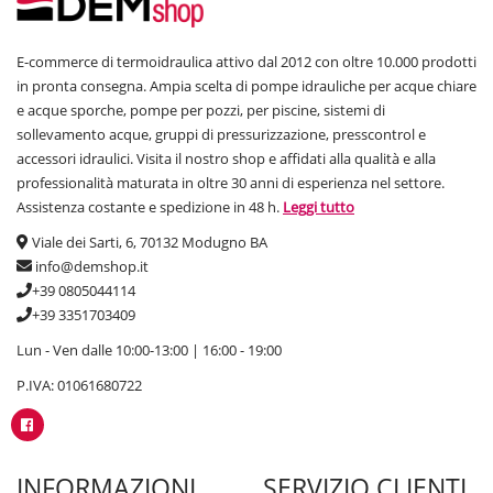
Subito disponibili centinaia di
SERBATOI
per soddisfare al meglio tutte
le tue necessità. Ampia gamma, ampia scelta di prodotti che aiutano
nello stoccaggio del bene primario, l’acqua ad esempio. Molto utili sia
E-commerce di termoidraulica attivo dal 2012 con oltre 10.000 prodotti
per le esigenze del privato che dell'idraulico o del professionista che
in pronta consegna. Ampia scelta di pompe idrauliche per acque chiare
cerca prezzi convenienti e qualità nei prodotti che acquista.
e acque sporche, pompe per pozzi, per piscine, sistemi di
sollevamento acque, gruppi di pressurizzazione, presscontrol e
Fai l’affare acquista su DemShop.it
accessori idraulici. Visita il nostro shop e affidati alla qualità e alla
professionalità maturata in oltre 30 anni di esperienza nel settore.
Sul nostro
shop online
potrai acquistare serbatoi delle migliori
marche a prezzi consigliati.
Assistenza costante e spedizione in 48 h.
Leggi tutto
Sei un appassionato del settore e hai la partita iva? Sei un
Viale dei Sarti, 6, 70132 Modugno BA
professionista
? iscriviti alla newsletter e scopri in prima linea il
info@demshop.it
nostro cataogo prezzi ancora più vantaggiosi per te. Per qualsiasi
+39 0805044114
informazione che necessiti
contattaci
e ti risponderemo nell’
+39 3351703409
immediato. Il
nostro team di esperti
sarà in grado di informarvi su
tutte le scontistiche e offerte lampo. Approfitta e usufruisci delle
Lun - Ven dalle 10:00-13:00 | 16:00 - 19:00
nostre spedizioni rapide in tutta Italia.
P.IVA: 01061680722
INFORMAZIONI
SERVIZIO CLIENTI