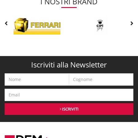
I NOSTRI BRAND
DemShop vendita online di serbatoi di qualità
La nostra azienda è specializzata nella
vendita di serbatoi.
Sul nostro
e-commerce troverai in vendita cisterne per la raccolta di liquidi in
acciaio inox 316L molto performanti, resistenti,
igieniche e attente all’ambiente. Disponibili articoli termoidraulici di
elevata qualità
ma a
costi ridotti
. Avantaggiati e acquista
comodamente da casa tua, in maniera più che sicura, il tuo ordine ti
arriverà il prima possibile.
Iscriviti alla Newsletter
Cordivari centinaia di serbatoi per stoccaggio
acqua.
Il marchio
Cordivari
è tra le maggiori realtà industriali italiane nel
settore idro-termo-sanitario. L’azienda è specializzata nella
produzione di serbatoi per lo stoccaggio dalle elevate performance
ISCRIVITI
qualitative.
Ampia gamma di serbatoi