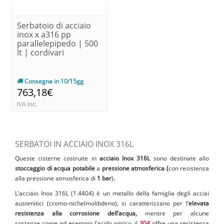
Serbatoio di acciaio
inox x a316 pp
parallelepipedo | 500
lt | cordivari
Consegna in 10/15gg
763,18€
IVA Inc.
SERBATOI IN ACCIAIO INOX 316L
Queste cisterne costruite in
acciaio Inox 316L
sono destinate allo
stoccaggio di acqua potabile
a
pressione atmosferica (
con resistenza
alla pressione atmosferica di
1 bar
)
.
L’acciaio Inox 316L (1.4404) è un metallo della famiglia degli acciai
austenitici (cromo-nichelmolibdeno), si caratterizzano per l’
elevata
resistenza alla corrosione dell’acqua,
mentre per alcune
sostanze come ad esempio l’acido nitrico, il
304
offre una resistenza