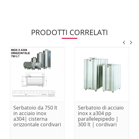
PRODOTTI CORRELATI
Serbatoio da 750 lt
Serbatoio di acciaio
in acciaio inox
inox x a304 pp
a304| cisterna
parallelepipedo |
orizzontale cordivari
300 lt | cordivari