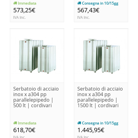
Immediata
Consegna in 10/15gg
573,25€
567,43€
IVA Inc.
IVA Inc.
Serbatoio di acciaio
Serbatoio di acciaio
inox x a304 pp
inox x a304 pp
parallelepipedo |
parallelepipedo |
500 lt | cordivari
1500 lt | cordivari
Immediata
Consegna in 10/15gg
618,70€
1.445,95€
IVA Inc.
IVA Inc.