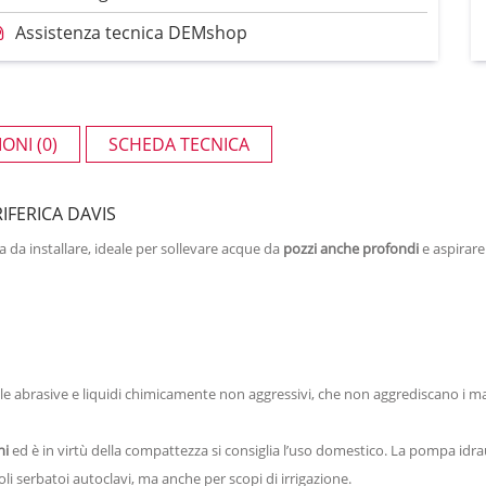
Assistenza tecnica DEMshop
ONI (0)
SCHEDA TECNICA
FERICA DAVIS
a installare, ideale per sollevare acque da
pozzi anche profondi
e aspirare 
le abrasive e liquidi chimicamente non aggressivi, che non aggrediscano i mat
ni
ed è in virtù della compattezza si consiglia l’uso domestico. La pompa idr
li serbatoi autoclavi, ma anche per scopi di irrigazione.