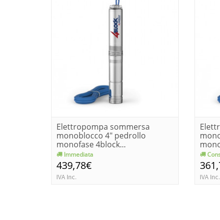
Elettropompa sommersa
Elet
monoblocco 4" pedrollo
mono
monofase 4block...
monof
Immediata
Cons
439,78€
361
IVA Inc.
IVA Inc.