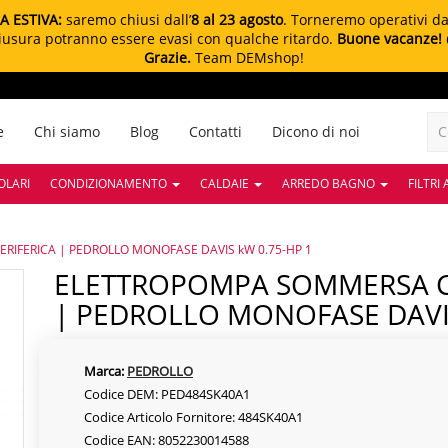
A ESTIVA:
saremo chiusi dall’
8 al 23 agosto
. Torneremo operativi d
chiusura potranno essere evasi con qualche ritardo.
Buone vacanze!
Grazie.
Team DEMshop!
e
Chi siamo
Blog
Contatti
Dicono di noi
OLARI
CONDIZIONAMENTO
CALDAIE
ARREDO BAGNO
FILTRI
IFERICA | PEDROLLO MONOFASE DAVIS kW 0.75-HP 1
ELETTROPOMPA SOMMERSA CON GIRANTE PERIFERICA
| PEDROLLO MONOFASE DAVIS
Marca:
PEDROLLO
Codice DEM: PED484SK40A1
Codice Articolo Fornitore: 484SK40A1
Codice EAN: 8052230014588