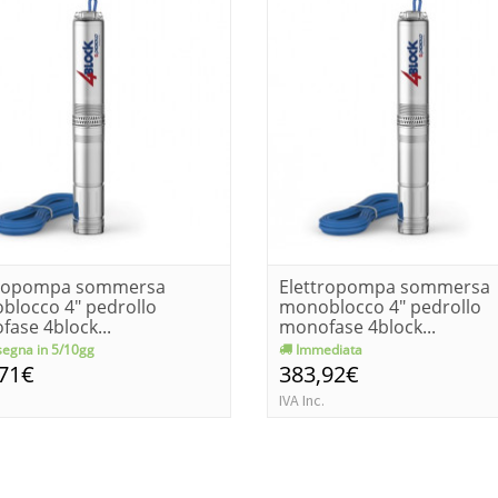
tropompa sommersa
Elettropompa sommersa
blocco 4" pedrollo
monoblocco 4" pedrollo
ase 4block...
monofase 4block...
egna in 5/10gg
Immediata
,71€
383,92€
IVA Inc.