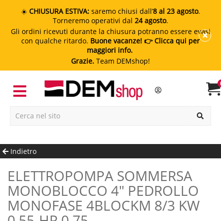
☀️
CHIUSURA ESTIVA:
saremo chiusi dall’
8 al 23 agosto
.
Torneremo operativi dal
24 agosto
.
Gli ordini ricevuti durante la chiusura potranno essere evasi
con qualche ritardo.
Buone vacanze!
👉 Clicca qui per
maggiori info.
Grazie.
Team DEMshop!
Indietro
ELETTROPOMPA SOMMERSA
MONOBLOCCO 4" PEDROLLO
MONOFASE 4BLOCKM 8/3 KW
0.55-HP 0.75