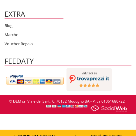
EXTRA
Blog
Marche
Voucher Regalo
FEEDATY
© DEM srl Viale dei Sarti, 6, 70132 Modugno BA - P.iva 01061680722