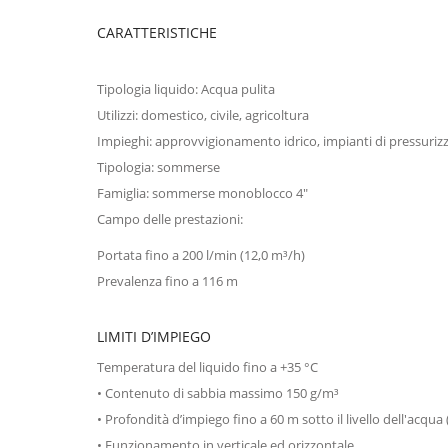
CARATTERISTICHE
Tipologia liquido: Acqua pulita
Utilizzi: domestico, civile, agricoltura
Impieghi: approvvigionamento idrico, impianti di pressurizz
Tipologia: sommerse
Famiglia: sommerse monoblocco 4"
Campo delle prestazioni:
Portata fino a 200 l/min (12,0 m³/h)
Prevalenza fino a 116 m
LIMITI D’IMPIEGO
Temperatura del liquido fino a +35 °C
• Contenuto di sabbia massimo 150 g/m³
• Profondità d’impiego fino a 60 m sotto il livello dell'acq
• Funzionamento in verticale ed orizzontale