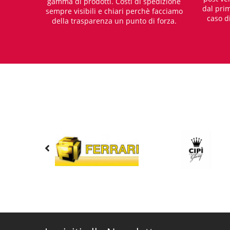
gamma di prodotti. Costi di spedizione
dal prim
sempre visibili e chiari perchè facciamo
caso d
della trasparenza un punto di forza.