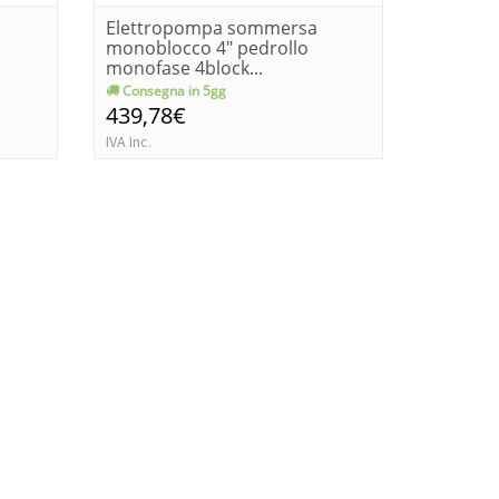
Elettropompa sommersa
Elettr
monoblocco 4" pedrollo
monoblo
monofase 4block...
monofas
Consegna in 5gg
Consegn
439,78€
361,7
IVA Inc.
IVA Inc.