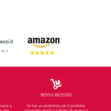
RESO E RECESSO
razie a
Se hai un problema con il prodotto
za che
acquistato applica il diritto di recesso !