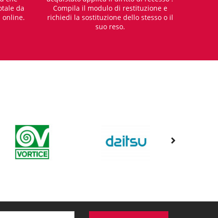
otale da
Compila il modulo di restituzione e
i online.
richiedi la sostituzione dello stesso o il
suo reso.