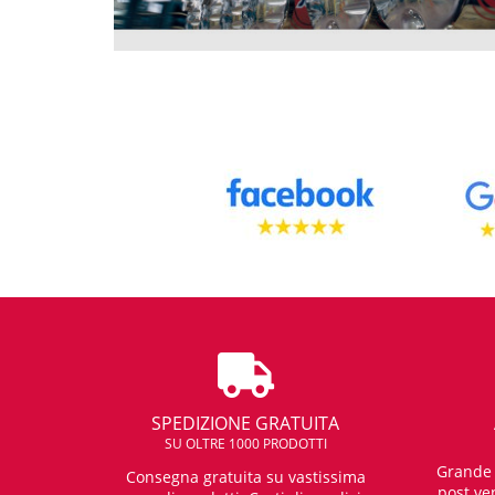
SPEDIZIONE GRATUITA
SU OLTRE 1000 PRODOTTI
Grande e
Consegna gratuita su vastissima
post ven