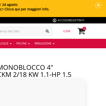
al
24 agosto
.
👉 Clicca qui per maggiori info.
ACCEDI/REGISTRATI
0
0,00€
 ACQUE
PISCINE
IRRIGAZIONE
M 2/18 KW 1.1-HP 1.5