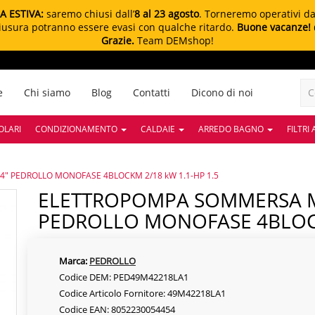
A ESTIVA:
saremo chiusi dall’
8 al 23 agosto
. Torneremo operativi d
chiusura potranno essere evasi con qualche ritardo.
Buone vacanze!
Grazie.
Team DEMshop!
e
Chi siamo
Blog
Contatti
Dicono di noi
OLARI
CONDIZIONAMENTO
CALDAIE
ARREDO BAGNO
FILTRI
 PEDROLLO MONOFASE 4BLOCKM 2/18 kW 1.1-HP 1.5
ELETTROPOMPA SOMMERSA MONOBLOCCO 4"
PEDROLLO MONOFASE 4BLOCK
Marca:
PEDROLLO
Codice DEM: PED49M42218LA1
Codice Articolo Fornitore: 49M42218LA1
Codice EAN: 8052230054454