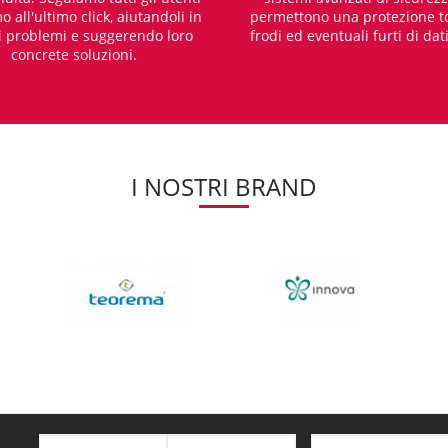
o all'ultimo click, aiutandoli in
permettono una protezione t
i problemi e suggerendo loro
frodi ed eventuali furti di dat
concrete soluzioni.
I NOSTRI BRAND