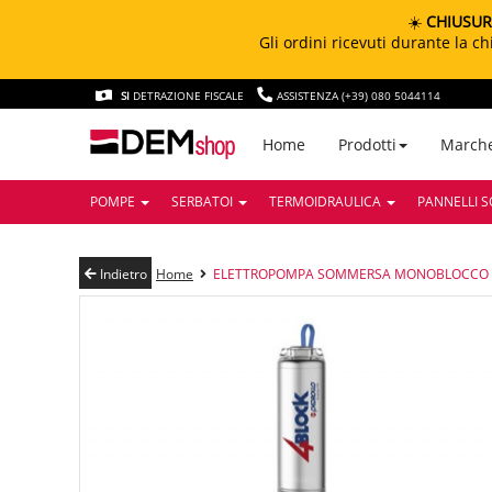
☀️
CHIUSUR
Gli ordini ricevuti durante la 
SI
DETRAZIONE FISCALE
ASSISTENZA (+39) 080 5044114
March
Home
Prodotti
POMPE
SERBATOI
TERMOIDRAULICA
PANNELLI S
Indietro
Home
ELETTROPOMPA SOMMERSA MONOBLOCCO 4"