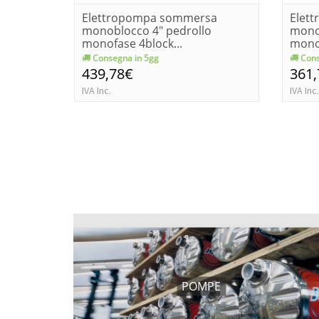
Elettropompa sommersa
Elet
monoblocco 4" pedrollo
mono
monofase 4block...
monof
Consegna in 5gg
Cons
439,78€
361
IVA Inc.
IVA Inc.
POMPE