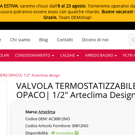
A ESTIVA:
saremo chiusi dall’
8 al 23 agosto
. Torneremo operativi d
chiusura potranno essere evasi con qualche ritardo.
Buone vacanze!
Grazie.
Team DEMshop!
e
Chi siamo
Blog
Contatti
Dicono di noi
OLARI
CONDIZIONAMENTO
CALDAIE
ARREDO BAGNO
FILTRI
RO OPACO| 1/2" Arteclima design
VALVOLA TERMOSTATIZZABILE A SQUADRA NERO
OPACO| 1/2" Arteclima Desig
Marca:
Arteclima
Codice DEM: AC30812NO
Codice Articolo Fornitore: 30812NO
Disponibilità:
Immediata