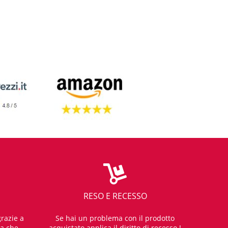
RESO E RECESSO
razie a
Se hai un problema con il prodotto
za che
acquistato applica il diritto di recesso !