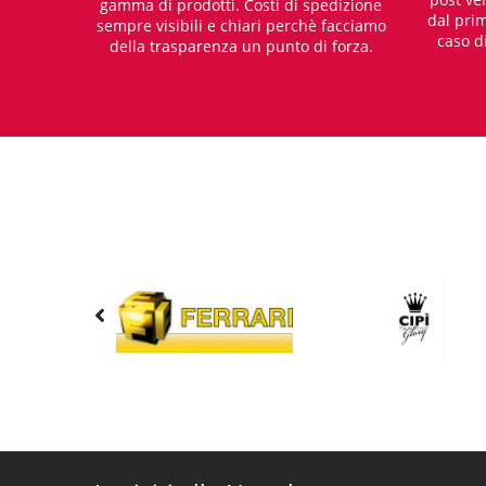
gamma di prodotti. Costi di spedizione
dal prim
sempre visibili e chiari perchè facciamo
caso d
della trasparenza un punto di forza.