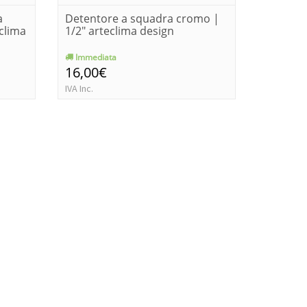
a
Detentore a squadra cromo |
Testa t
clima
1/2" arteclima design
design|
Immediata
Immedia
16,00€
18,30€
IVA Inc.
IVA Inc.