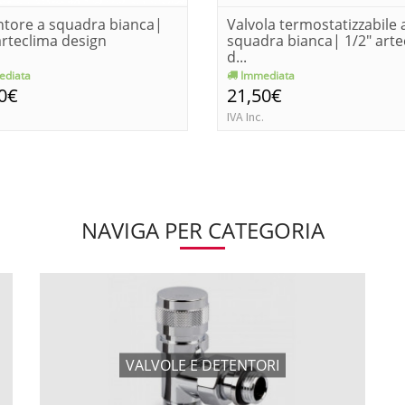
tore a squadra bianca|
Valvola termostatizzabile 
arteclima design
squadra bianca| 1/2" arte
d...
diata
Immediata
0€
21,50€
IVA Inc.
NAVIGA PER CATEGORIA
VALVOLE E DETENTORI