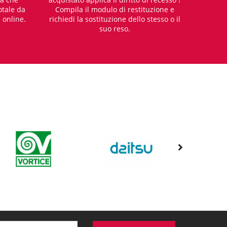
otale da
Compila il modulo di restituzione e
i online.
richiedi la sostituzione dello stesso o il
suo reso.