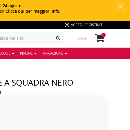
al
24 agosto
.
👉 Clicca qui per maggiori info.
ACCEDI/REGISTRATI
0
0,00€
 ACQUE
PISCINE
IRRIGAZIONE
n