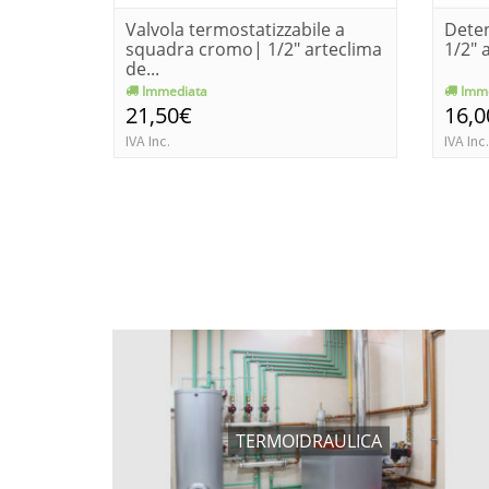
Valvola termostatizzabile a
Deten
squadra cromo| 1/2" arteclima
1/2" 
de...
Immediata
Imme
21,50€
16,0
IVA Inc.
IVA Inc.
TERMOIDRAULICA