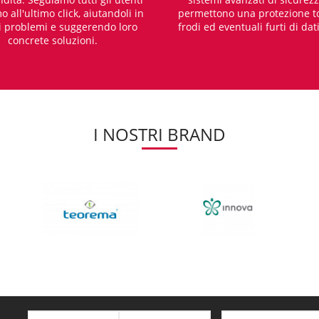
o all'ultimo click, aiutandoli in
permettono una protezione t
i problemi e suggerendo loro
frodi ed eventuali furti di dat
concrete soluzioni.
I NOSTRI BRAND