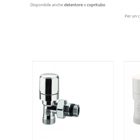
Disponibile anche
detentore
e
copritubo
Per un c