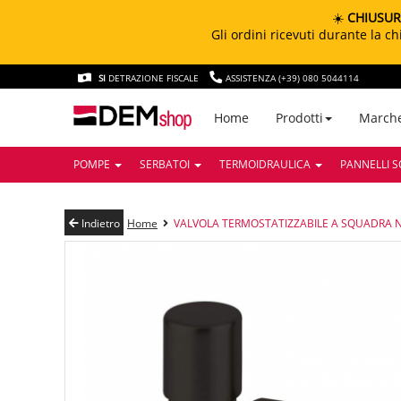
☀️
CHIUSUR
Gli ordini ricevuti durante la 
SI
DETRAZIONE FISCALE
ASSISTENZA (+39) 080 5044114
March
Home
Prodotti
POMPE
SERBATOI
TERMOIDRAULICA
PANNELLI S
Indietro
Home
VALVOLA TERMOSTATIZZABILE A SQUADRA NE