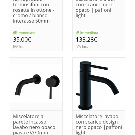
termosifoni con
con scarico nero
rosetta in ottone -
opaco | paffoni
cromo / bianco |
light
interasse 50mm
Immediata
Immediata
35,00€
133,28€
IVA Inc.
IVA Inc.
Miscelatore a
Miscelatore lavabo
parete incasso
con scarico design
lavabo nero opaco
nero opaco |paffoni
piastre Ø70mm
light