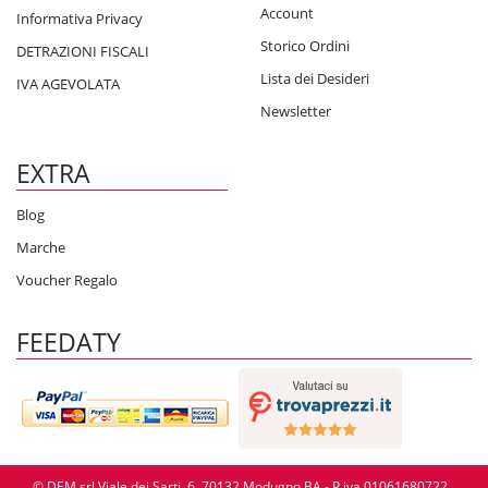
Account
Informativa Privacy
Storico Ordini
DETRAZIONI FISCALI
Lista dei Desideri
IVA AGEVOLATA
Newsletter
EXTRA
Blog
Marche
Voucher Regalo
FEEDATY
© DEM srl Viale dei Sarti, 6, 70132 Modugno BA - P.iva 01061680722