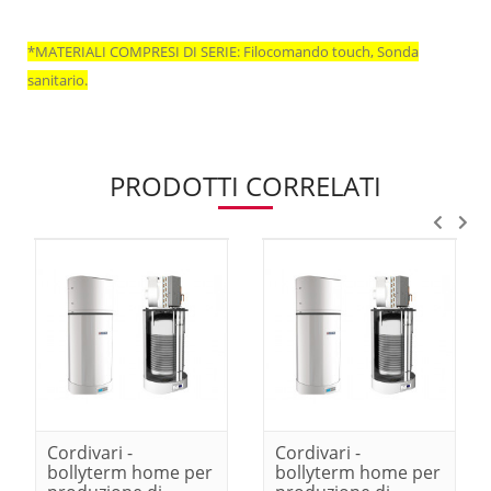
*MATERIALI COMPRESI DI SERIE:
Filocomando touch,
Sonda
sanitario.
PRODOTTI CORRELATI
Cordivari -
Cordivari -
bollyterm home per
bollyterm home per