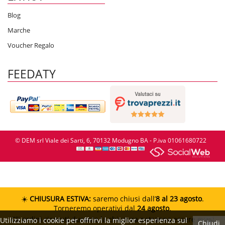
Blog
Marche
Voucher Regalo
FEEDATY
© DEM srl Viale dei Sarti, 6, 70132 Modugno BA - P.iva 01061680722
☀️
CHIUSURA ESTIVA:
saremo chiusi dall’
8 al 23 agosto
.
Torneremo operativi dal
24 agosto
.
Gli ordini ricevuti durante la chiusura potranno essere evasi
Utilizziamo i cookie per offrirvi la miglior esperienza sul
Chiudi