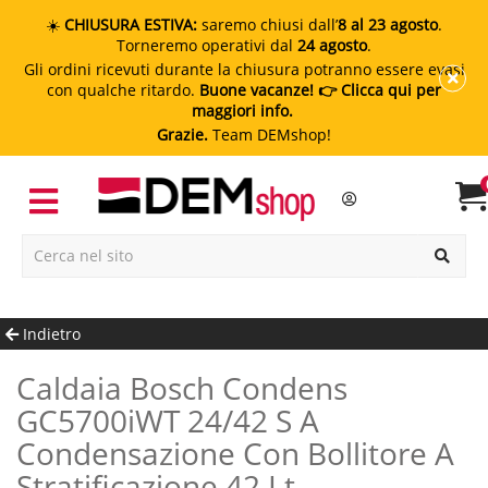
☀️
CHIUSURA ESTIVA:
saremo chiusi dall’
8 al 23 agosto
.
Torneremo operativi dal
24 agosto
.
Gli ordini ricevuti durante la chiusura potranno essere evasi
con qualche ritardo.
Buone vacanze!
👉 Clicca qui per
maggiori info.
Grazie.
Team DEMshop!
Indietro
Caldaia Bosch Condens
GC5700iWT 24/42 S A
Condensazione Con Bollitore A
Stratificazione 42 Lt