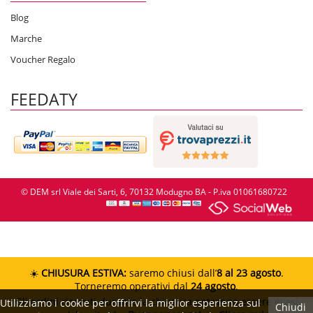
Blog
Marche
Voucher Regalo
FEEDATY
© DEM srl Viale dei Sarti, 6, 70132 Modugno BA - P.iva 01061680722
☀️
CHIUSURA ESTIVA:
saremo chiusi dall’
8 al 23 agosto
.
Torneremo operativi dal
24 agosto
.
Gli ordini ricevuti durante la chiusura potranno essere evasi
Utilizziamo i cookie per offrirvi la miglior esperienza sul
Chiudi