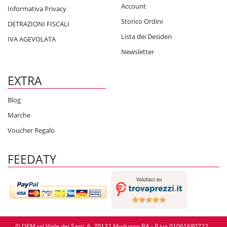
Account
Informativa Privacy
Storico Ordini
DETRAZIONI FISCALI
Lista dei Desideri
IVA AGEVOLATA
Newsletter
EXTRA
Blog
Marche
Voucher Regalo
FEEDATY
© DEM srl Viale dei Sarti, 6, 70132 Modugno BA - P.iva 01061680722