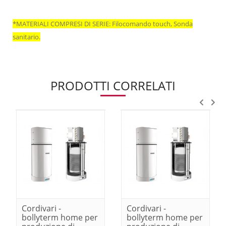
*MATERIALI COMPRESI DI SERIE:
Filocomando touch,
Sonda
sanitario.
PRODOTTI CORRELATI
Cordivari -
Cordivari -
bollyterm home per
bollyterm home per