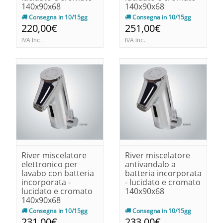
140x90x68
140x90x68
Consegna in 10/15gg
Consegna in 10/15gg
220,00€
251,00€
IVA Inc.
IVA Inc.
River miscelatore
River miscelatore
elettronico per
antivandalo a
lavabo con batteria
batteria incorporata
incorporata -
- lucidato e cromato
lucidato e cromato
140x90x68
140x90x68
Consegna in 10/15gg
Consegna in 10/15gg
231,00€
233,00€