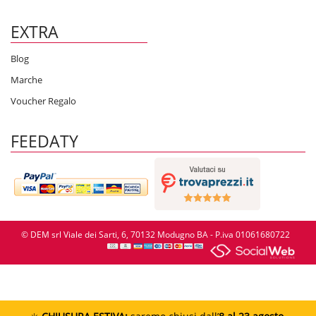
EXTRA
Blog
Marche
Voucher Regalo
FEEDATY
© DEM srl Viale dei Sarti, 6, 70132 Modugno BA - P.iva 01061680722