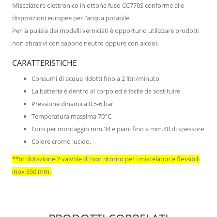
Miscelatore elettronico in ottone fuso CC770S conforme alle
disposizioni europee per l’acqua potabile.
Per la pulizia dei modelli verniciati è opportuno utilizzare prodotti
non abrasivi con sapone neutro oppure con alcool.
CARATTERISTICHE
Consumi di acqua ridotti fino a 2 litri/minuto
La batteria è dentro al corpo ed è facile da sostituire
Pressione dinamica 0.5-6 bar
Temperatura massima 70°C
Foro per montaggio mm.34 e piani fino a mm.40 di spessore
Colore cromo lucido.
**In dotazione 2 valvole di non ritorno per i miscelatori e flessibili
inox 350 mm.