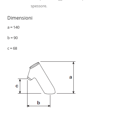
spessore.
Dimensioni
a = 140
b = 90
c = 68