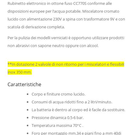
Rubinetto elettronico in ottone fuso CC770S conforme alle
disposizioni europee per l’acqua potabile. Miscelatore cromato
lucido con alimentazione 230V a spina con trasformatore 9V e con
scatola di derivazione completa.
Per la pulizia dei modelli verniciati è opportuno utilizzare prodotti
non abrasivi con sapone neutro oppure con alcool.
**In dotazione 2 valvole di non ritorno per i miscelatori e flessibili
inox 350 mm.
Caratteristiche
Corpo e finiture cromo lucido.
Consumi di acqua ridotti fino a 2 litri/minuto.
La batteria è dentro al corpo ed è facile da sostituire.
Pressione dinamica 0.5-6 bar.
Temperatura massima 70°C .
Foro per montaggio mm.34 e piani fino a mm 40di