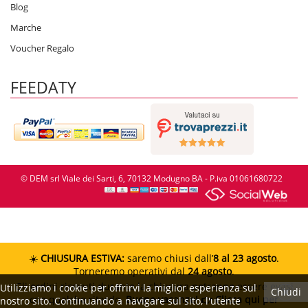
Blog
Marche
Voucher Regalo
FEEDATY
© DEM srl Viale dei Sarti, 6, 70132 Modugno BA - P.iva 01061680722
☀️
CHIUSURA ESTIVA:
saremo chiusi dall’
8 al 23 agosto
.
Torneremo operativi dal
24 agosto
.
Gli ordini ricevuti durante la chiusura potranno essere evasi
Utilizziamo i cookie per offrirvi la miglior esperienza sul
Chiudi
con qualche ritardo.
Buone vacanze!
👉 Clicca qui per
nostro sito. Continuando a navigare sul sito, l'utente