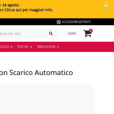
al
24 agosto
.
👉 Clicca qui per maggiori info.
ACCEDI/REGISTRATI
0
0,00€
 ACQUE
PISCINE
IRRIGAZIONE