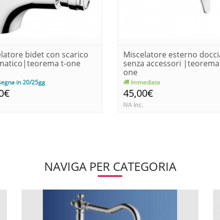
latore bidet con scarico
Miscelatore esterno docci
matico|teorema t-one
senza accessori |teorema 
one
egna in 20/25gg
Immediata
0€
45,00€
IVA Inc.
NAVIGA PER CATEGORIA