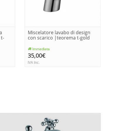
a
Miscelatore lavabo di design
Miscela
t-
con scarico |teorema t-gold
scarico
gold
Immediata
Immedia
35,00€
35,00€
IVA Inc.
IVA Inc.