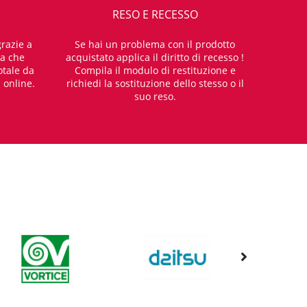
RESO E RECESSO
razie a
Se hai un problema con il prodotto
za che
acquistato applica il diritto di recesso !
otale da
Compila il modulo di restituzione e
i online.
richiedi la sostituzione dello stesso o il
suo reso.