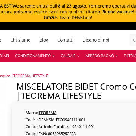
A ESTIVA:
saremo chiusi dall’
8 al 23 agosto
. Torneremo operativi d
chiusura potranno essere evasi con qualche ritardo.
Buone vacanze!
Grazie.
Team DEMshop!
e
Chi siamo
Blog
Contatti
Dicono di noi
OLARI
CONDIZIONAMENTO
CALDAIE
ARREDO BAGNO
FILTRI
omatico |TEOREMA LIFESTYLE
MISCELATORE BIDET Cromo Con Scarico Automatico
|TEOREMA LIFESTYLE
Marca:
TEOREMA
Codice DEM: SM TEO9S40111-001
Codice Articolo Fornitore: 9S40111-001
Codice EAN: 8058965252288