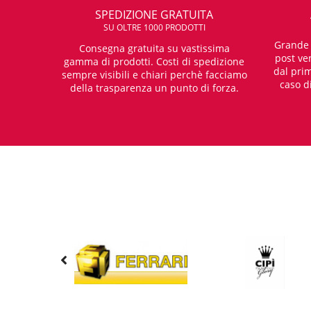
SPEDIZIONE GRATUITA
SU OLTRE 1000 PRODOTTI
Grande e
Consegna gratuita su vastissima
post ven
gamma di prodotti. Costi di spedizione
dal prim
sempre visibili e chiari perchè facciamo
caso d
della trasparenza un punto di forza.