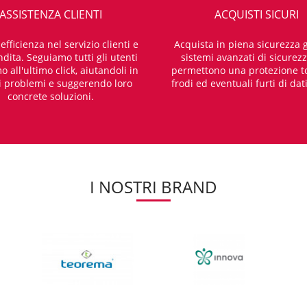
ASSISTENZA CLIENTI
ACQUISTI SICURI
fficienza nel servizio clienti e
Acquista in piena sicurezza g
dita. Seguiamo tutti gli utenti
sistemi avanzati di sicurez
o all'ultimo click, aiutandoli in
permettono una protezione t
i problemi e suggerendo loro
frodi ed eventuali furti di dat
concrete soluzioni.
I NOSTRI BRAND