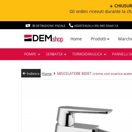
☀️
CHIUSUR
Gli ordini ricevuti durante la 
SI
DETRAZIONE FISCALE
ASSISTENZA (+39) 080 5044114
March
Home
Prodotti
POMPE
SERBATOI
TERMOIDRAULICA
PANNELLI S
Indietro
Home
MISCELATORE BIDET cromo con scarico aut