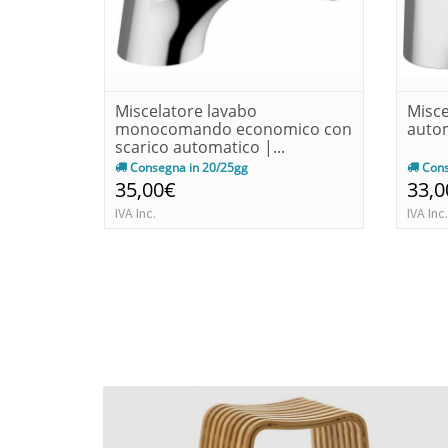
Miscelatore lavabo
Misce
monocomando economico con
auto
scarico automatico |...
Consegna in 20/25gg
Cons
35,00€
33,0
IVA Inc.
IVA Inc.