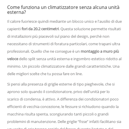
Come funziona un climatizzatore senza alcuna unità
esterna?
Il calore fuoriesce quindi mediante un blocco unico e l'ausilio di due
capienti
fori da 20.2 centimetri
. Questa soluzione permette risultati
di installazioni più piacevoli sul piano del design, perchè non
necessitano di strumenti di foratura particolari, come trapani ultra
professionali. Quello che ne consegue è un
montaggio a muro più
veloce
dello split senza unità esterna e ingombro estetico ridotto al
minimo. Un piccolo climatizzatore dalle grandi caratteristiche. Una
delle migliori scelte che tu possa fare on line.
Si pensi alla presenza di griglie esterne di tipo pieghevole, che si
aprono solo quando il condizionatore, privo dell'unità per lo
scarico di condensa, è attivo. A differenza dei condizionatori poco
efficienti di vecchia concezione, le fessure si richiudono quando la
macchina risulta spenta, scongiurando tanti piccoli o grandi
problemini di manutenzione. Delle griglie “fisse” infatti facilitano sia
un uscita di aria troppo rapida del fresco durante l'estate o del