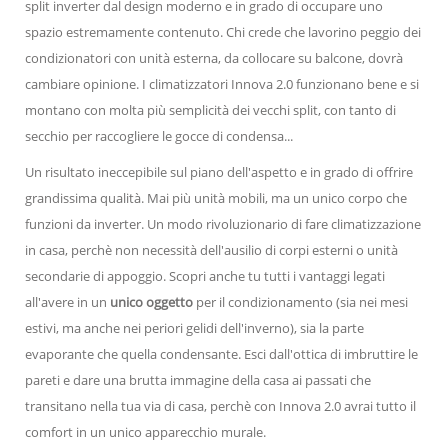
split inverter dal design moderno e in grado di occupare uno
spazio estremamente contenuto. Chi crede che lavorino peggio dei
condizionatori con unità esterna, da collocare su balcone, dovrà
cambiare opinione. I climatizzatori Innova 2.0 funzionano bene e si
montano con molta più semplicità dei vecchi split, con tanto di
secchio per raccogliere le gocce di condensa...
Un risultato ineccepibile sul piano dell'aspetto e in grado di offrire
grandissima qualità. Mai più unità mobili, ma un unico corpo che
funzioni da inverter. Un modo rivoluzionario di fare climatizzazione
in casa, perchè non necessità dell'ausilio di corpi esterni o unità
secondarie di appoggio. Scopri anche tu tutti i vantaggi legati
all'avere in un
unico oggetto
per il condizionamento (sia nei mesi
estivi, ma anche nei periori gelidi dell'inverno), sia la parte
evaporante che quella condensante. Esci dall'ottica di imbruttire le
pareti e dare una brutta immagine della casa ai passati che
transitano nella tua via di casa, perchè con Innova 2.0 avrai tutto il
comfort in un unico apparecchio murale.