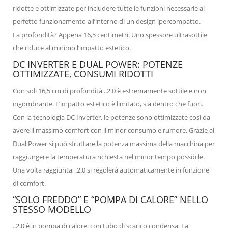
ridotte e ottimizzate per includere tutte le funzioni necessarie al
perfetto funzionamento all’interno di un design ipercompatto.
La profondità? Appena 16,5 centimetri. Uno spessore ultrasottile
che riduce al minimo l’impatto estetico.
DC INVERTER E DUAL POWER: POTENZE
OTTIMIZZATE, CONSUMI RIDOTTI
Con soli 16,5 cm di profondità ..2.0 è estremamente sottile e non
ingombrante. L’impatto estetico è limitato, sia dentro che fuori.
Con la tecnologia DC Inverter, le potenze sono ottimizzate così da
avere il massimo comfort con il minor consumo e rumore. Grazie al
Dual Power si può sfruttare la potenza massima della macchina per
raggiungere la temperatura richiesta nel minor tempo possibile.
Una volta raggiunta, .2.0 si regolerà automaticamente in funzione
di comfort.
“SOLO FREDDO” E “POMPA DI CALORE” NELLO
STESSO MODELLO
..2.0 è in pompa di calore, con tubo di scarico condensa. La