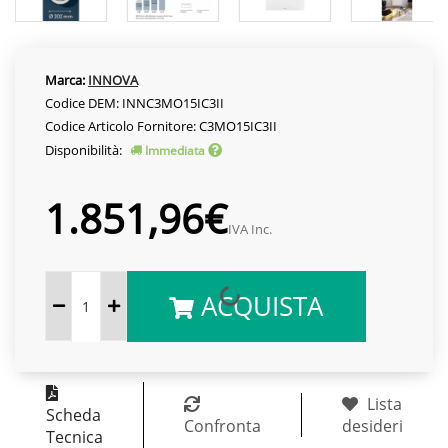
Marca:
INNOVA
Codice DEM: INNC3MO15IC3II
Codice Articolo Fornitore: C3MO15IC3II
Disponibilità:
Immediata
1.851,96€
IVA Inc.
ACQUISTA
Lista
Scheda
Confronta
desideri
Tecnica