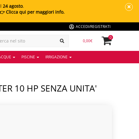
al
24 agosto
.
👉 Clicca qui per maggiori info.
ACCEDI/REGISTRATI
0
0,00€
 ACQUE
PISCINE
IRRIGAZIONE