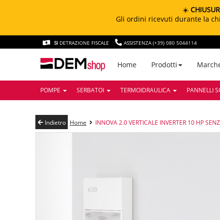
☀️
CHIUSUR
Gli ordini ricevuti durante la 
SI
DETRAZIONE FISCALE
ASSISTENZA (+39) 080 5044114
March
Home
Prodotti
POMPE
SERBATOI
TERMOIDRAULICA
PANNELLI S
Indietro
Home
INNOVA 2.0 VERTICALE INVERTER 10 HP SEN