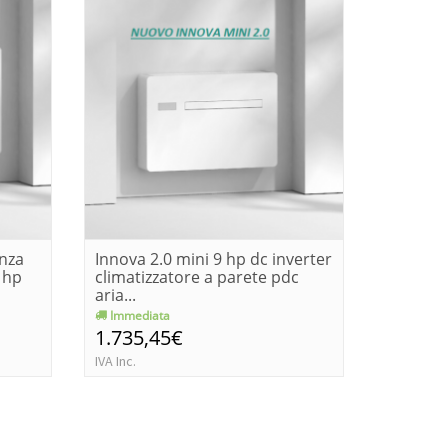
enza
Innova 2.0 mini 9 hp dc inverter
Innova 2
9 hp
climatizzatore a parete pdc
climatiz
aria...
aria/ari..
Immediata
Immedia
1.735,45€
1.735,
IVA Inc.
IVA Inc.