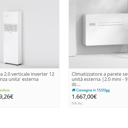
a 2.0 verticale inverter 12
Climatizzatore a parete s
nza unita' esterna
unità esterna |2.0 mini - 
dc...
diata
Consegna in 15/20gg
9,26€
1.667,00€
IVA Inc.