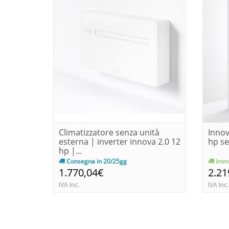
Climatizzatore senza unità
Innov
esterna | inverter innova 2.0 12
hp se
hp |...
Consegna in 20/25gg
Imme
1.770,04€
2.21
IVA Inc.
IVA Inc.