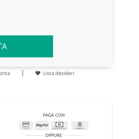
TA
onta
Lista desideri
PAGA CON
OPPURE