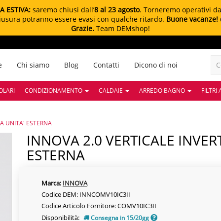
A ESTIVA:
saremo chiusi dall’
8 al 23 agosto
. Torneremo operativi d
chiusura potranno essere evasi con qualche ritardo.
Buone vacanze!
Grazie.
Team DEMshop!
e
Chi siamo
Blog
Contatti
Dicono di noi
OLARI
CONDIZIONAMENTO
CALDAIE
ARREDO BAGNO
FILTRI
ZA UNITA' ESTERNA
INNOVA 2.0 VERTICALE INVERTER 10 HP SENZA UNITA'
ESTERNA
Marca:
INNOVA
Codice DEM: INNCOMV10IC3II
Codice Articolo Fornitore: COMV10IC3II
Disponibilità:
Consegna in 15/20gg