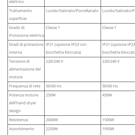
elettrico
Trattamento
Lucido/Satinato/Porcellanato
Lucido/Satinato/P
superficie
Grado di
Classe 1
Classe 1
Protezione elettrica
Gradi di protezione
IP21 (opzione IP23 con
IP21 (opzione IP2
interna
bocchetta bloccata)
bocchetta bloccat
Tensione di
220/240 V
220/240 V
alimentazione del
motore
Frequenza di rete
50/60 Hz
50/60 Hz
Potenza motore
250W
450W
dell'hand dryer
design
Resistenza
2000W
1500W
Assorbimento
2250W
1950W