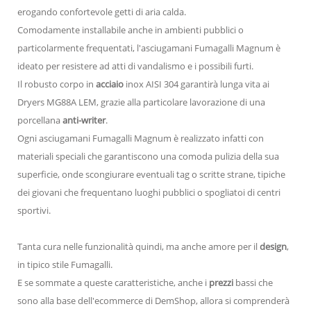
erogando confortevole getti di aria calda.
Comodamente installabile anche in ambienti pubblici o
particolarmente frequentati, l'asciugamani Fumagalli Magnum è
ideato per resistere ad atti di vandalismo e i possibili furti.
Il robusto corpo in
acciaio
inox AISI 304 garantirà lunga vita ai
Dryers MG88A LEM, grazie alla particolare lavorazione di una
porcellana
anti-writer
.
Ogni asciugamani Fumagalli Magnum è realizzato infatti con
materiali speciali che garantiscono una comoda pulizia della sua
superficie, onde scongiurare eventuali tag o scritte strane, tipiche
dei giovani che frequentano luoghi pubblici o spogliatoi di centri
sportivi.
Tanta cura nelle funzionalità quindi, ma anche amore per il
design
,
in tipico stile Fumagalli.
E se sommate a queste caratteristiche, anche i
prezzi
bassi che
sono alla base dell'ecommerce di DemShop, allora si comprenderà