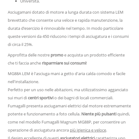
Università.
Asciugamani dotato di motore a lunga durata con sistema LEM
brevettato che consente una veloce e rapida manutenzione, la
durata d’esercizio è rinnovabile nel tempo. In modo particolare
queste versioni da 450 riducono i tempi di asciugatura e i consumi
di circa il 25%.
Approfitta delle nostre
promo
e acquista un prodotto efficiente
che ti faccia anche
risparmiare sui consumi
!
MG88A LEM è l'asciuga mani a getto d'aria calda comodo e facile
nell'installazione.
Perfetto per un uso nelle abitazioni, ma utilizzatissimo agganciato
sui muri di
centri sportivi
o dei bagni di locali commerciali.
Fumagalli presenta asciugamani elettrici dal motore estremamente
potente e funzionamento a foto cellula.
Niente più pulsanti
quindi,
come nel modello Fumagalli Magnum MG88P, per consentire un
operazione di asciugatura ancora
più igienica e veloce
.
Il design eccellente di questi
asciugatori elettrici
caratterizza uno