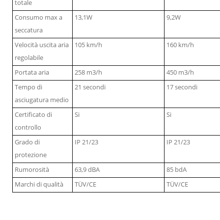
totale
Consumo max a
13,1W
9,2W
seccatura
Velocità uscita aria
105 km/h
160 km/h
regolabile
Portata aria
258 m3/h
450 m3/h
Tempo di
21 secondi
17 secondi
asciugatura medio
Certificato di
Si
Si
controllo
Grado di
IP 21/23
IP 21/23
protezione
Rumorosità
63,9 dBA
85 bdA
Marchi di qualità
TÜV/CE
TÜV/CE