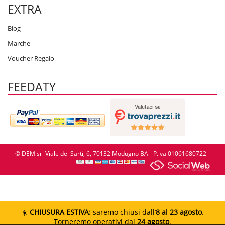
EXTRA
Blog
Marche
Voucher Regalo
FEEDATY
© DEM srl Viale dei Sarti, 6, 70132 Modugno BA - P.iva 01061680722
☀️
CHIUSURA ESTIVA:
saremo chiusi dall’
8 al 23 agosto
.
Torneremo operativi dal
24 agosto
.