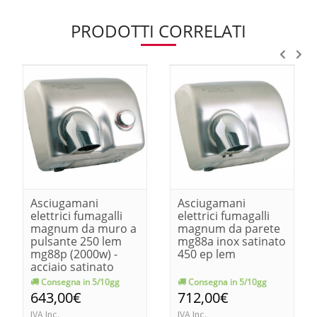
PRODOTTI CORRELATI
Asciugamani
Asciugamani
elettrici fumagalli
elettrici fumagalli
magnum da muro a
magnum da parete
pulsante 250 lem
mg88a inox satinato
mg88p (2000w) -
450 ep lem
acciaio satinato
Consegna in 5/10gg
Consegna in 5/10gg
643,00€
712,00€
IVA Inc.
IVA Inc.