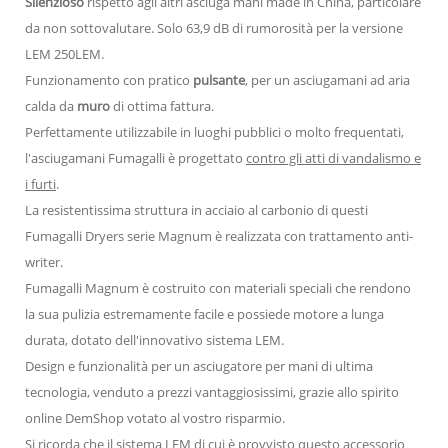
Silenzioso
rispetto agli altri asciuga mani made in China, particolare
da non sottovalutare. Solo 63,9 dB di rumorosità per la versione
LEM 250LEM.
Funzionamento con pratico
pulsante
, per un asciugamani ad aria
calda da
muro
di ottima fattura.
Perfettamente utilizzabile in luoghi pubblici o molto frequentati,
l'asciugamani Fumagalli è progettato
contro gli atti di vandalismo e
i furti
.
La resistentissima struttura in acciaio al carbonio di questi
Fumagalli Dryers serie Magnum è realizzata con trattamento anti-
writer.
Fumagalli Magnum è costruito con materiali speciali che rendono
la sua pulizia estremamente facile e possiede motore a lunga
durata, dotato dell'innovativo sistema LEM.
Design e funzionalità per un asciugatore per mani di ultima
tecnologia, venduto a prezzi vantaggiosissimi, grazie allo spirito
online DemShop votato al vostro risparmio.
Si ricorda che il sistema LEM di cui è provvisto questo accessorio