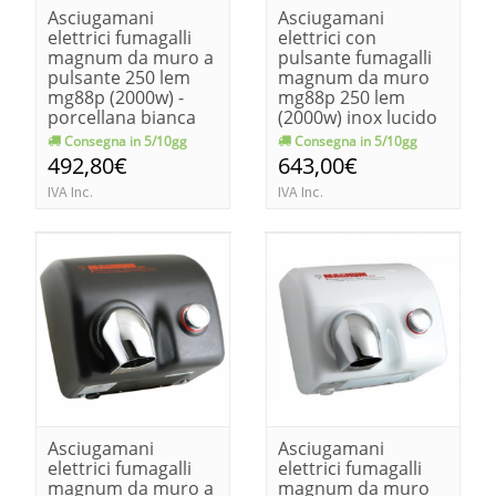
Asciugamani
Asciugamani
elettrici fumagalli
elettrici con
magnum da muro a
pulsante fumagalli
pulsante 250 lem
magnum da muro
mg88p (2000w) -
mg88p 250 lem
porcellana bianca
(2000w) inox lucido
Consegna in 5/10gg
Consegna in 5/10gg
492,80€
643,00€
IVA Inc.
IVA Inc.
Asciugamani
Asciugamani
elettrici fumagalli
elettrici fumagalli
magnum da muro a
magnum da muro