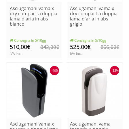
Asciugamani vama x
Asciugamani vama x
dry compact a doppia
dry compact a doppia
lama d'aria in abs
lama d'aria in abs
bianco
grigio
Consegna in 5/10gg
Consegna in 5/10gg
510,00€
525,00€
842,00€
866,00€
IVA Inc.
IVA Inc.
-40%
-33%
Asciugamani vama x
Asciugamani vama
dry pro a doppia lama
tornado a doppia