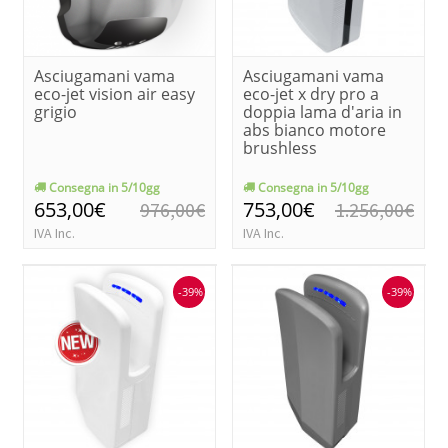
Asciugamani vama
Asciugamani vama
eco-jet vision air easy
eco-jet x dry pro a
grigio
doppia lama d'aria in
abs bianco motore
brushless
Consegna in 5/10gg
Consegna in 5/10gg
653,00€
753,00€
976,00€
1.256,00€
IVA Inc.
IVA Inc.
-39%
-39%