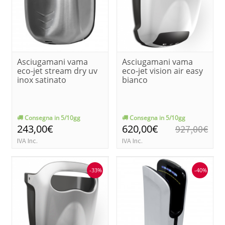
Asciugamani vama
Asciugamani vama
eco-jet stream dry uv
eco-jet vision air easy
inox satinato
bianco
Consegna in 5/10gg
Consegna in 5/10gg
243,00€
620,00€
927,00€
IVA Inc.
IVA Inc.
-33%
-40%