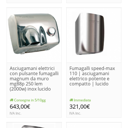
Asciugamani elettrici
Fumagalli speed-max
con pulsante fumagalli
110 | asciugamani
magnum da muro
elettrico potente e
mg88p 250 lem
compatto | lucido
(2000w) inox lucido
Consegna in 5/10gg
Immediata
643,00€
321,00€
IVA Inc.
IVA Inc.