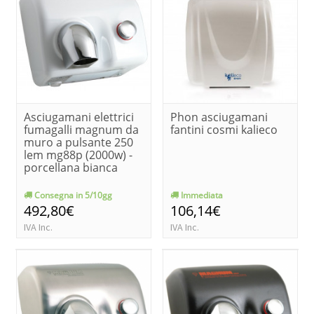
Asciugamani elettrici
Phon asciugamani
fumagalli magnum da
fantini cosmi kalieco
muro a pulsante 250
lem mg88p (2000w) -
porcellana bianca
Consegna in 5/10gg
Immediata
492,80€
106,14€
IVA Inc.
IVA Inc.