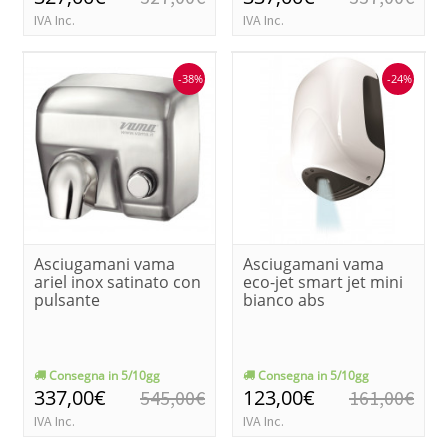
IVA Inc.
IVA Inc.
-38%
-24%
Asciugamani vama
Asciugamani vama
ariel inox satinato con
eco-jet smart jet mini
pulsante
bianco abs
Consegna in 5/10gg
Consegna in 5/10gg
337,00€
123,00€
545,00€
161,00€
IVA Inc.
IVA Inc.