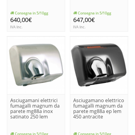
Consegna in 5/10gg
Consegna in 5/10gg
640,00€
647,00€
IVA Inc.
IVA Inc.
Asciugamani elettrici
Asciugamano elettrico
fumagalli magnum da
fumagalli magnum da
parete mg88a inox
parete mg88a ep lem
satinato 250 lem
450 antracite
Consegna in 5/10gg
Consegna in 5/10gg