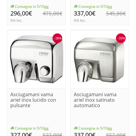
Consegna in 5/10gg
Consegna in 5/10gg
296,00€
337,00€
475,00€
545,00€
IVA Inc.
IVA Inc.
-38%
-39%
Asciugamani vama
Asciugamani vama
ariel inox lucido con
ariel inox satinato
pulsante
automatico
Consegna in 5/10gg
Consegna in 5/10gg
327,00€
337,00€
527,00€
557,00€