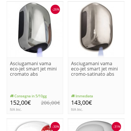
-26%
Asciugamani vama
Asciugamani vama
eco-jet smart jet mini
eco-jet smart jet mini
cromato abs
cromo-satinato abs
Consegna in 5/10gg
Immediata
152,00€
143,00€
206,00€
IVA Inc.
IVA Inc.
-30%
-31%