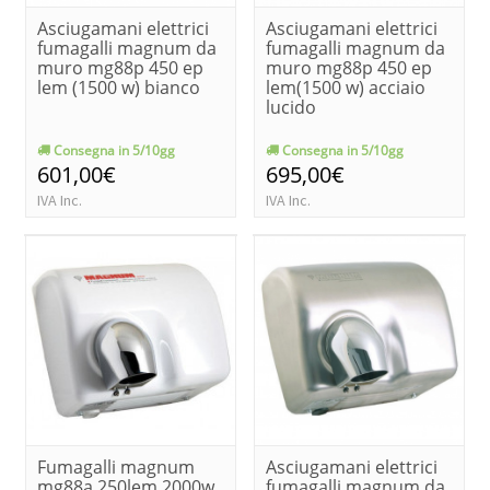
Asciugamani elettrici
Asciugamani elettrici
fumagalli magnum da
fumagalli magnum da
muro mg88p 450 ep
muro mg88p 450 ep
lem (1500 w) bianco
lem(1500 w) acciaio
lucido
Consegna in 5/10gg
Consegna in 5/10gg
601,00€
695,00€
IVA Inc.
IVA Inc.
Fumagalli magnum
Asciugamani elettrici
mg88a 250lem 2000w
fumagalli magnum da