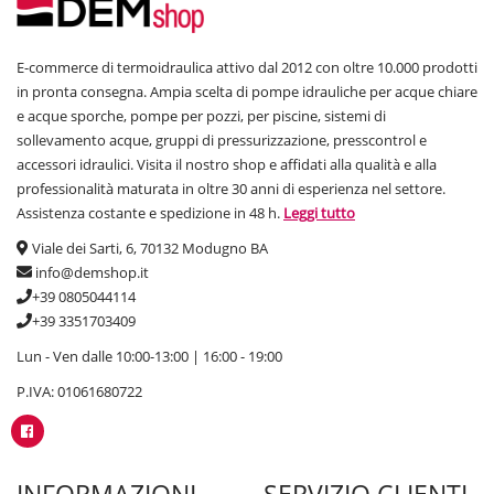
Asciugatori elettrici in plastica e metallo
In questo caso non si tratta solo di una scelta estetica, perchè il
E-commerce di termoidraulica attivo dal 2012 con oltre 10.000 prodotti
materiale con cui sono costruiti influenza anche la resistenza del
in pronta consegna. Ampia scelta di pompe idrauliche per acque chiare
prodotto e quindi la sua durata nel tempo. I wc pubblici sono spesso
e acque sporche, pompe per pozzi, per piscine, sistemi di
oggetto di
atti vandalici
e quindi puntare su
asciugamani in acciaio
sollevamento acque, gruppi di pressurizzazione, presscontrol e
inox
potrebbe rappresentare un argine a clienti indisciplinati più
accessori idraulici. Visita il nostro shop e affidati alla qualità e alla
interessati a sporcare i luoghi di servizio che a fare la pipì o darsi una
sciacquata. Esistono dei modelli con
ceramiche antivandalo
che
professionalità maturata in oltre 30 anni di esperienza nel settore.
inibiscono l'uso di pennarelli sulle superfici, scoraggiando eventuali
Assistenza costante e spedizione in 48 h.
Leggi tutto
writer a lasciare la propria TAG come ricordo. A seconda poi dei tuoi
Viale dei Sarti, 6, 70132 Modugno BA
gusti estetici potrai optare per una finitura lucida o cromata.
info@demshop.it
+39 0805044114
Dimensione e caratteristiche degli asciugamani
+39 3351703409
elettrici ad aria
Lun - Ven dalle 10:00-13:00 | 16:00 - 19:00
Valutare la misura di un asciuga mani ad aria significa anche
ottimizzare gli spazi nel tuo bagno. E' per questo che abbiamo modelli
P.IVA: 01061680722
più o meno profondi, in grado di integrarsi perfettamente
all'ambiente. Guarda i disegni tecnici e cerca degli
asciugamani
elettrici salvaspazio
, ideali in caso di piccoli bagni o di pareti limitate
sulle quali poterli installare. I modelli più compatti sono spesso