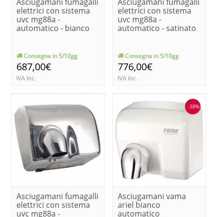
Asciugamani fumagalli
Asciugamani fumagalli
elettrici con sistema
elettrici con sistema
uvc mg88a -
uvc mg88a -
automatico - bianco
automatico - satinato
Consegna in 5/10gg
Consegna in 5/10gg
687,00€
776,00€
IVA Inc.
IVA Inc.
-38%
Asciugamani fumagalli
Asciugamani vama
elettrici con sistema
ariel bianco
uvc mg88a -
automatico