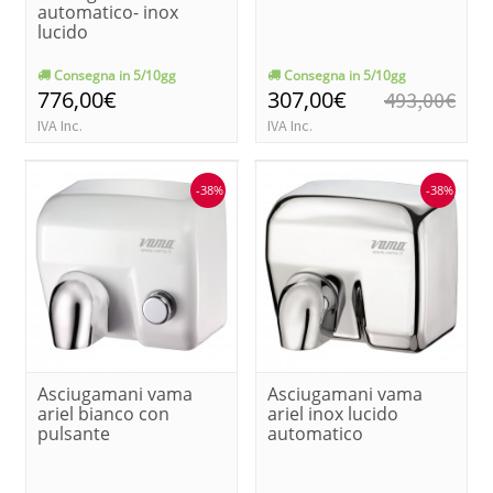
automatico- inox
lucido
Consegna in 5/10gg
Consegna in 5/10gg
776,00€
307,00€
493,00€
IVA Inc.
IVA Inc.
-38%
-38%
Asciugamani vama
Asciugamani vama
ariel bianco con
ariel inox lucido
pulsante
automatico