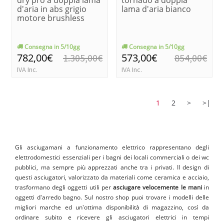
d'aria in abs grigio
lama d'aria bianco
motore brushless
Consegna in 5/10gg
Consegna in 5/10gg
782,00€
573,00€
1.305,00€
854,00€
IVA Inc.
IVA Inc.
1
2
>
>|
Gli asciugamani a funzionamento elettrico rappresentano degli
elettrodomestici essenziali per i bagni dei locali commerciali o dei wc
pubblici, ma sempre più apprezzati anche tra i privati. Il design di
questi asciugatori, valorizzato da materiali come ceramica e acciaio,
trasformano degli oggetti utili per
asciugare velocemente le mani
in
oggetti d'arredo bagno. Sul nostro shop puoi trovare i modelli delle
migliori marche ed un'ottima disponibilità di magazzino, così da
ordinare subito e ricevere gli asciugatori elettrici in tempi