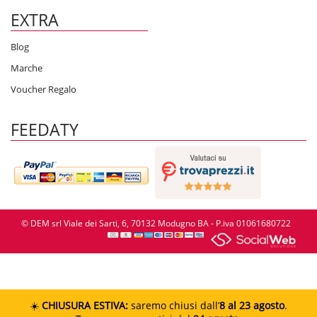
EXTRA
Blog
Marche
Voucher Regalo
FEEDATY
© DEM srl Viale dei Sarti, 6, 70132 Modugno BA - P.iva 01061680722
☀️
CHIUSURA ESTIVA:
saremo chiusi dall’
8 al 23 agosto
.