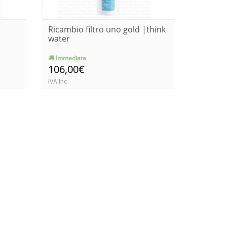
Ricambio filtro uno gold |think
Kit prof
water
|think 
Immediata
Consegn
106,00€
336,0
IVA Inc.
IVA Inc.