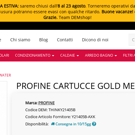
A ESTIVA:
saremo chiusi dall’
8 al 23 agosto
. Torneremo operativi d
chiusura potranno essere evasi con qualche ritardo.
Buone vacanze!
Grazie.
Team DEMshop!
e
Chi siamo
Blog
Contatti
Dicono di noi
OLARI
CONDIZIONAMENTO
CALDAIE
ARREDO BAGNO
FILTRI
 WATER
PROFINE CARTUCCE GOLD M
Marca:
PROFINE
Codice DEM: THINKY21405B
Codice Articolo Fornitore: Y21405B-AXK
Disponibilità:
Consegna in 10/15gg