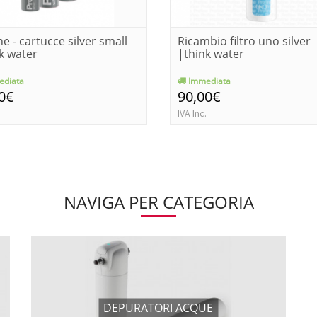
ne - cartucce silver small
Ricambio filtro uno silver
k water
|think water
diata
Immediata
0€
90,00€
IVA Inc.
NAVIGA PER CATEGORIA
DEPURATORI ACQUE