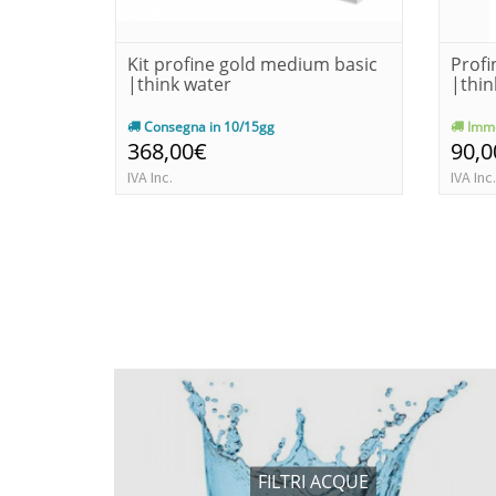
Kit profine gold medium basic
Profi
|think water
|thin
Consegna in 10/15gg
Imme
368,00€
90,0
IVA Inc.
IVA Inc.
FILTRI ACQUE