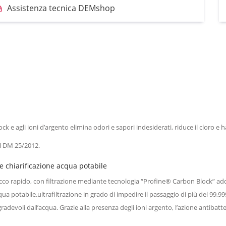
Assistenza tecnica DEMshop
 agli ioni d’argento elimina odori e sapori indesiderati, riduce il cloro e h
al DM 25/2012.
 e chiarificazione acqua potabile
 rapido, con filtrazione mediante tecnologia “Profine® Carbon Block” addizi
qua potabile.ultrafiltrazione in grado di impedire il passaggio di più del 99,9
adevoli dall’acqua. Grazie alla presenza degli ioni argento, l’azione antibatte