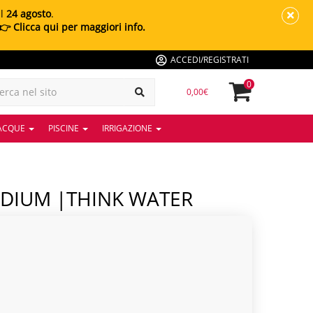
al
24 agosto
.
👉 Clicca qui per maggiori info.
ACCEDI/REGISTRATI
0
0,00€
 ACQUE
PISCINE
IRRIGAZIONE
EDIUM |THINK WATER