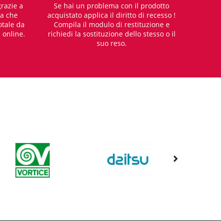
razie a
Se hai un problema con il prodotto
za che
acquistato applica il diritto di recesso !
otale da
Compila il modulo di restituzione e
i online.
richiedi la sostituzione dello stesso o il
suo reso.