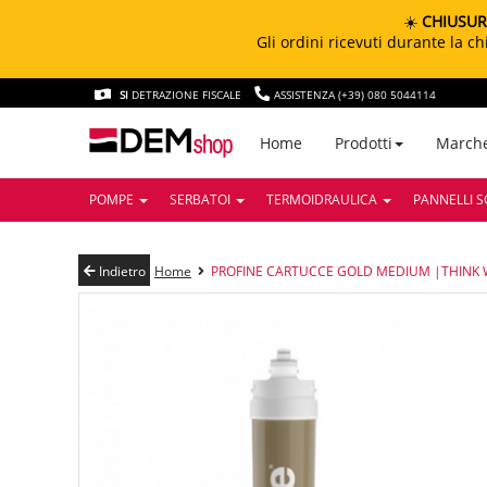
☀️
CHIUSUR
Gli ordini ricevuti durante la 
SI
DETRAZIONE FISCALE
ASSISTENZA (+39) 080 5044114
March
Home
Prodotti
POMPE
SERBATOI
TERMOIDRAULICA
PANNELLI S
Indietro
Home
PROFINE CARTUCCE GOLD MEDIUM |THINK