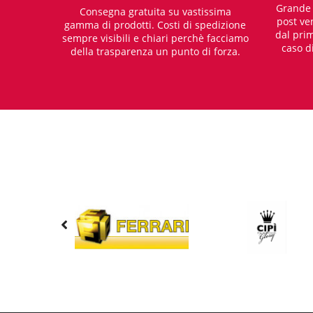
Grande e
Consegna gratuita su vastissima
post ven
gamma di prodotti. Costi di spedizione
dal prim
sempre visibili e chiari perchè facciamo
caso d
della trasparenza un punto di forza.