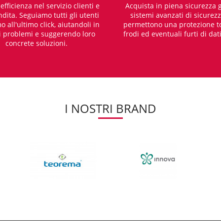
fficienza nel servizio clienti e
Acquista in piena sicurezza g
dita. Seguiamo tutti gli utenti
sistemi avanzati di sicurez
o all'ultimo click, aiutandoli in
permettono una protezione t
i problemi e suggerendo loro
frodi ed eventuali furti di dat
concrete soluzioni.
I NOSTRI BRAND