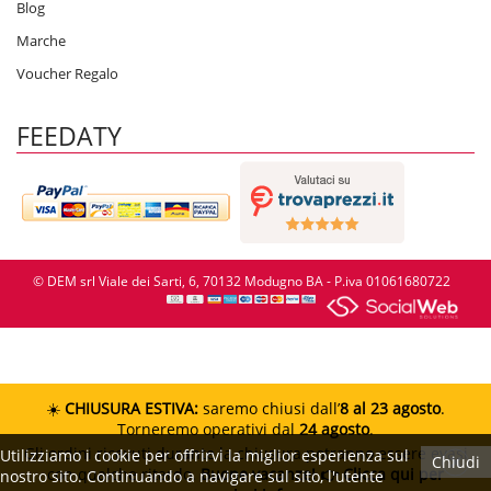
Blog
Marche
Voucher Regalo
FEEDATY
© DEM srl Viale dei Sarti, 6, 70132 Modugno BA - P.iva 01061680722
☀️
CHIUSURA ESTIVA:
saremo chiusi dall’
8 al 23 agosto
.
Torneremo operativi dal
24 agosto
.
Gli ordini ricevuti durante la chiusura potranno essere evasi
Utilizziamo i cookie per offrirvi la miglior esperienza sul
Chiudi
con qualche ritardo.
Buone vacanze!
👉 Clicca qui per
nostro sito. Continuando a navigare sul sito, l'utente