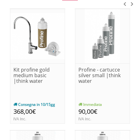
Kit profine gold
Profine - cartucce
medium basic
silver small |think
|think water
water
Consegna in 10/15gg
Immediata
368,00€
90,00€
IVA Inc.
IVA Inc.