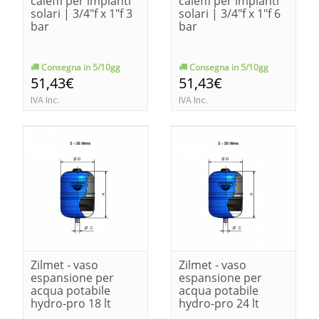
caleffi per impianti
caleffi per impianti
solari | 3/4"f x 1"f 3
solari | 3/4"f x 1"f 6
bar
bar
Consegna in 5/10gg
Consegna in 5/10gg
51,43€
51,43€
IVA Inc.
IVA Inc.
Zilmet - vaso
Zilmet - vaso
espansione per
espansione per
acqua potabile
acqua potabile
hydro-pro 18 lt
hydro-pro 24 lt