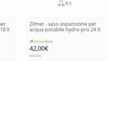
per
Zilmet - vaso espansione per
Varem -
18 lt
acqua potabile hydro-pro 24 lt
espansi
idrovare
Immediata
Immedia
42,00€
34,00€
IVA Inc.
IVA Inc.