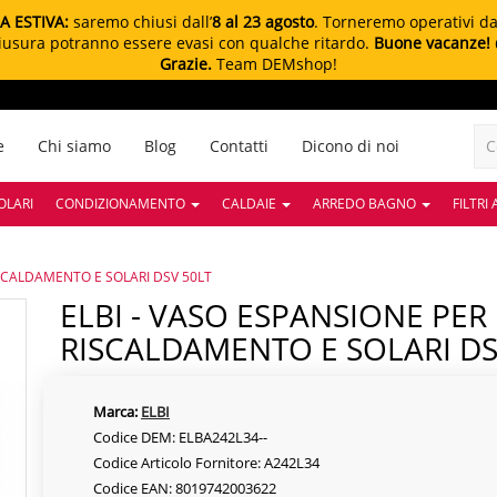
A ESTIVA:
saremo chiusi dall’
8 al 23 agosto
. Torneremo operativi d
chiusura potranno essere evasi con qualche ritardo.
Buone vacanze!
Grazie.
Team DEMshop!
e
Chi siamo
Blog
Contatti
Dicono di noi
OLARI
CONDIZIONAMENTO
CALDAIE
ARREDO BAGNO
FILTRI
RISCALDAMENTO E SOLARI DSV 50LT
ELBI - VASO ESPANSIONE PER IMPIANTI DI
RISCALDAMENTO E SOLARI DS
Marca:
ELBI
Codice DEM: ELBA242L34--
Codice Articolo Fornitore: A242L34
Codice EAN: 8019742003622