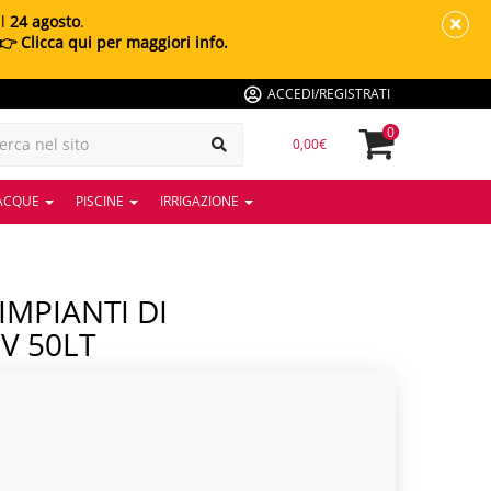
al
24 agosto
.
👉 Clicca qui per maggiori info.
ACCEDI/REGISTRATI
0
0,00€
 ACQUE
PISCINE
IRRIGAZIONE
V 50LT