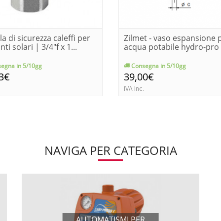
la di sicurezza caleffi per
Zilmet - vaso espansione 
ti solari | 3/4"f x 1...
acqua potabile hydro-pro 
egna in 5/10gg
Consegna in 5/10gg
3€
39,00€
IVA Inc.
NAVIGA PER CATEGORIA
AUTOMATISMI PER