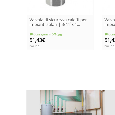
Valvola di sicurezza caleffi per
Valvo
impianti solari | 3/4"f x 1...
impian
Consegna in 5/10gg
Cons
51,43€
51,4
IVA Inc.
IVA Inc.