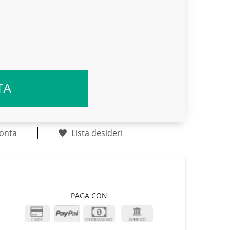
TA
onta
Lista desideri
PAGA CON