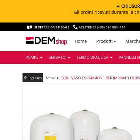
☀️
CHIUSUR
Gli ordini ricevuti durante la 
SI
DETRAZIONE FISCALE
ASSISTENZA (+39) 080 5044114
March
Home
Prodotti
POMPE
SERBATOI
TERMOIDRAULICA
PANNELLI S
Indietro
Home
ELBI - VASO ESPANSIONE PER IMPIANTI DI 