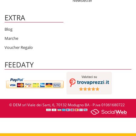
Newsletter
EXTRA
Blog
Marche
Voucher Regalo
FEEDATY
© DEM srl Viale dei Sarti, 6, 70132 Modugno BA - P.iva 01061680722