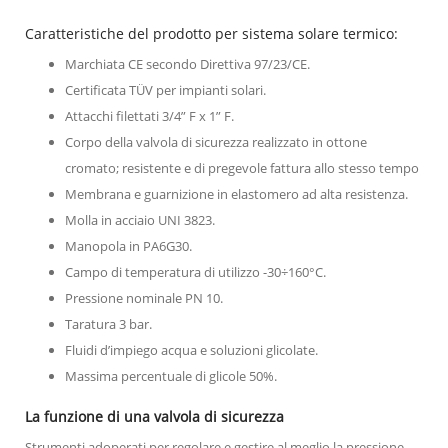
Caratteristiche del prodotto per sistema solare termico:
Marchiata CE secondo Direttiva 97/23/CE.
Certificata TÜV per impianti solari.
Attacchi filettati 3/4” F x 1” F.
Corpo della valvola di sicurezza realizzato in ottone
cromato; resistente e di pregevole fattura allo stesso tempo
Membrana e guarnizione in elastomero ad alta resistenza.
Molla in acciaio UNI 3823.
Manopola in PA6G30.
Campo di temperatura di utilizzo -30÷160°C.
Pressione nominale PN 10.
Taratura 3 bar.
Fluidi d’impiego acqua e soluzioni glicolate.
Massima percentuale di glicole 50%.
La funzione di una valvola di sicurezza
Strumenti adoperati per regolare e gestire al meglio la pressione