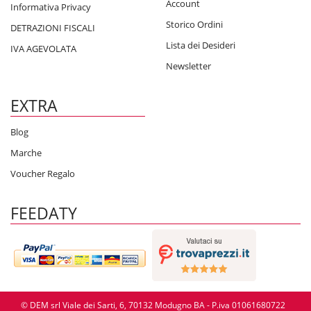
Account
Informativa Privacy
Storico Ordini
DETRAZIONI FISCALI
Lista dei Desideri
IVA AGEVOLATA
Newsletter
EXTRA
Blog
Marche
Voucher Regalo
FEEDATY
© DEM srl Viale dei Sarti, 6, 70132 Modugno BA - P.iva 01061680722