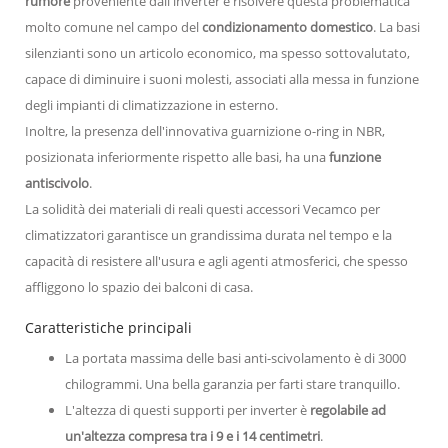
rumore
proveniente dall'inverter e risolvere questa problematica
molto comune nel campo del
condizionamento domestico
. La basi
silenzianti sono un articolo economico, ma spesso sottovalutato,
capace di diminuire i suoni molesti, associati alla messa in funzione
degli impianti di climatizzazione in esterno.
Inoltre, la presenza dell'innovativa guarnizione o-ring in NBR,
posizionata inferiormente rispetto alle basi, ha una
funzione
antiscivolo
.
La solidità dei materiali di reali questi accessori Vecamco per
climatizzatori garantisce un grandissima durata nel tempo e la
capacità di resistere all'usura e agli agenti atmosferici, che spesso
affliggono lo spazio dei balconi di casa.
Caratteristiche principali
La portata massima delle basi anti-scivolamento è di 3000
chilogrammi. Una bella garanzia per farti stare tranquillo.
L'altezza di questi supporti per inverter è
regolabile ad
un'altezza compresa tra i 9 e i 14 centimetri
.