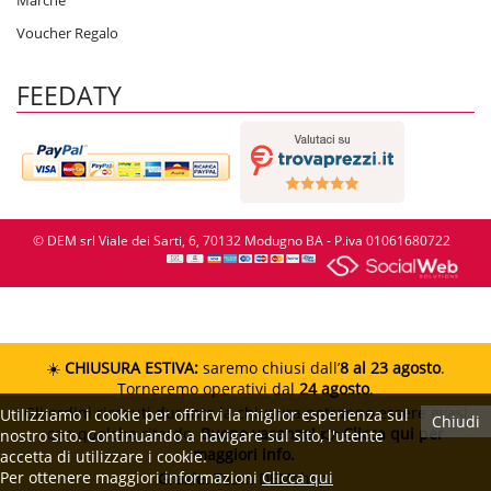
Marche
Voucher Regalo
FEEDATY
© DEM srl Viale dei Sarti, 6, 70132 Modugno BA - P.iva 01061680722
☀️
CHIUSURA ESTIVA:
saremo chiusi dall’
8 al 23 agosto
.
Torneremo operativi dal
24 agosto
.
Gli ordini ricevuti durante la chiusura potranno essere evasi
Utilizziamo i cookie per offrirvi la miglior esperienza sul
Chiudi
con qualche ritardo.
Buone vacanze!
👉 Clicca qui per
nostro sito. Continuando a navigare sul sito, l'utente
maggiori info.
accetta di utilizzare i cookie.
Per ottenere maggiori informazioni
Clicca qui
Grazie.
Team DEMshop!