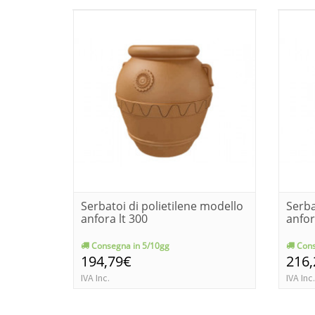
Serbatoi di polietilene modello
Serba
anfora lt 300
anfor
Consegna in 5/10gg
Cons
194,79€
216
IVA Inc.
IVA Inc.