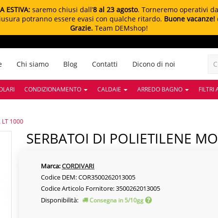
A ESTIVA:
saremo chiusi dall’
8 al 23 agosto
. Torneremo operativi d
chiusura potranno essere evasi con qualche ritardo.
Buone vacanze!
Grazie.
Team DEMshop!
e
Chi siamo
Blog
Contatti
Dicono di noi
OLARI
CONDIZIONAMENTO
CALDAIE
ARREDO BAGNO
FILTRI
 LT 1000
SERBATOI DI POLIETILENE M
Marca:
CORDIVARI
Codice DEM: COR3500262013005
Codice Articolo Fornitore: 3500262013005
Disponibilità:
Consegna in 5/10gg