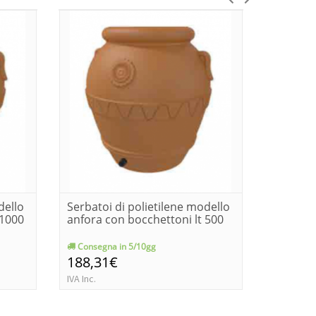
dello
Serbatoi di polietilene modello
Serbatoi
 1000
anfora con bocchettoni lt 500
anfora 
Consegna in 5/10gg
Consegn
188,31€
168,0
IVA Inc.
IVA Inc.