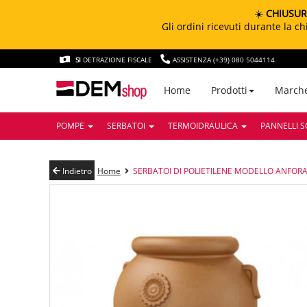
☀️
CHIUSUR
Gli ordini ricevuti durante la 
SI
DETRAZIONE FISCALE
ASSISTENZA (+39) 080 5044114
March
Home
Prodotti
POMPE
SERBATOI
TERMOIDRAULICA
PANNELLI S
Indietro
Home
SERBATOI DI POLIETILENE MODELLO ANFORA