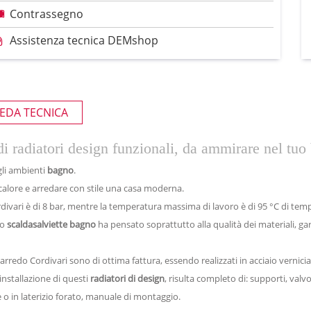
Contrassegno
Assistenza tecnica DEMshop
EDA TECNICA
di radiatori design funzionali, da ammirare nel tuo
 gli ambienti
bagno
.
 calore e arredare con stile una casa moderna.
ivari è di 8 bar, mentre la temperatura massima di lavoro è di 95 °C di tem
to
scaldasalviette bagno
ha pensato soprattutto alla qualità dei materiali, gar
oarredo Cordivari sono di ottima fattura, essendo realizzati in acciaio vernici
l'installazione di questi
radiatori di design
, risulta completo di: supporti, valvol
 o in laterizio forato, manuale di montaggio.