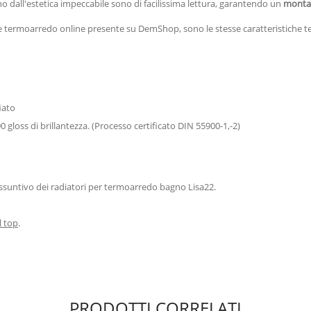
no dall'estetica impeccabile sono di facilissima lettura, garantendo un
monta
one termoarredo online presente su DemShop, sono le stesse caratteristiche t
fiato
0 gloss di brillantezza. (Processo certificato DIN 55900-1,-2)
iassuntivo dei radiatori per termoarredo bagno Lisa22.
l top
.
PRODOTTI CORRELATI