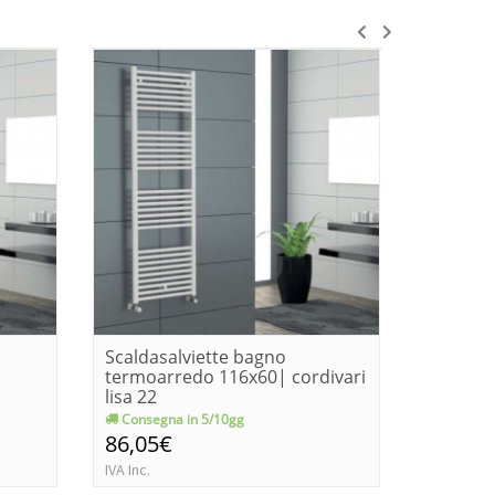
Scaldasalviette bagno
Scaldas
termoarredo 116x60| cordivari
termoar
lisa 22
cordivar
Consegna in 5/10gg
Immedia
86,05€
89,00€
IVA Inc.
IVA Inc.