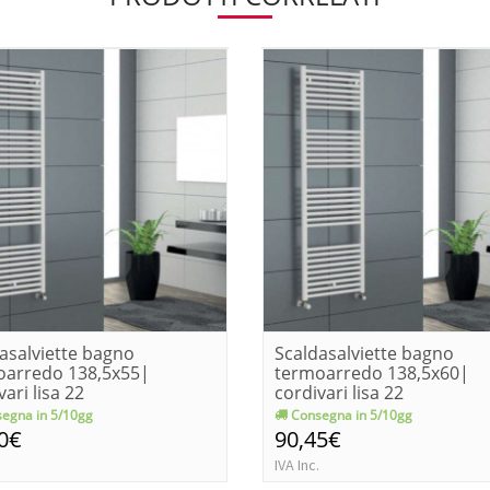
asalviette bagno
Scaldasalviette bagno
oarredo 138,5x55|
termoarredo 138,5x60|
vari lisa 22
cordivari lisa 22
egna in 5/10gg
Consegna in 5/10gg
0€
90,45€
IVA Inc.