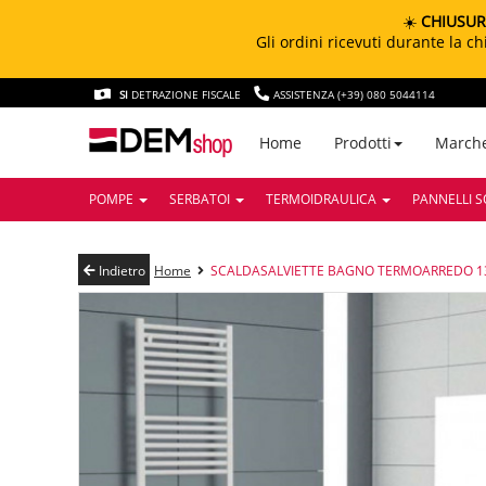
☀️
CHIUSUR
Gli ordini ricevuti durante la 
SI
DETRAZIONE FISCALE
ASSISTENZA (+39) 080 5044114
March
Home
Prodotti
POMPE
SERBATOI
TERMOIDRAULICA
PANNELLI S
Indietro
Home
SCALDASALVIETTE BAGNO TERMOARREDO 138