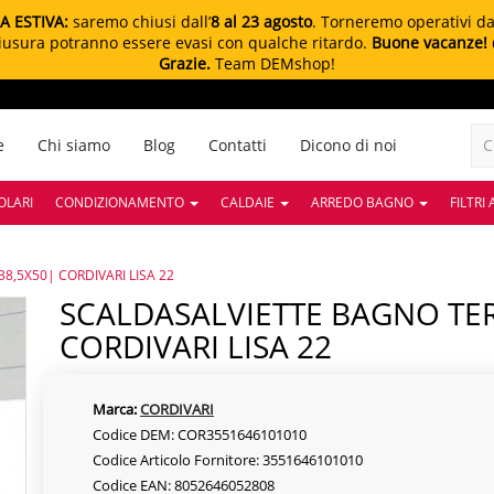
A ESTIVA:
saremo chiusi dall’
8 al 23 agosto
. Torneremo operativi d
chiusura potranno essere evasi con qualche ritardo.
Buone vacanze!
Grazie.
Team DEMshop!
e
Chi siamo
Blog
Contatti
Dicono di noi
OLARI
CONDIZIONAMENTO
CALDAIE
ARREDO BAGNO
FILTRI
,5X50| CORDIVARI LISA 22
SCALDASALVIETTE BAGNO TERMOARREDO 138,5X50|
CORDIVARI LISA 22
Marca:
CORDIVARI
Codice DEM: COR3551646101010
Codice Articolo Fornitore: 3551646101010
Codice EAN: 8052646052808