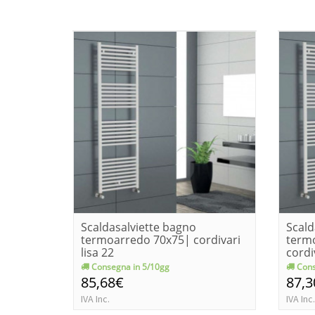
Scaldasalviette bagno
Scald
termoarredo 70x75| cordivari
term
lisa 22
cordi
Consegna in 5/10gg
Cons
85,68€
87,3
IVA Inc.
IVA Inc.