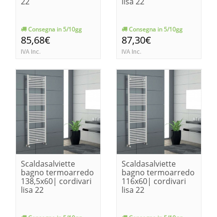
22
lisa 22
Consegna in 5/10gg
Consegna in 5/10gg
85,68€
87,30€
IVA Inc.
IVA Inc.
Scaldasalviette
Scaldasalviette
bagno termoarredo
bagno termoarredo
138,5x60| cordivari
116x60| cordivari
lisa 22
lisa 22