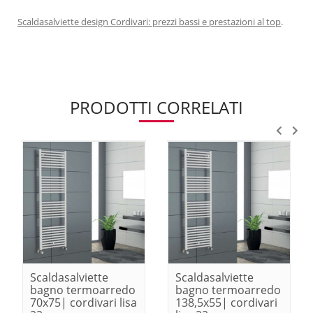
Scaldasalviette design Cordivari: prezzi bassi e prestazioni al top
.
PRODOTTI CORRELATI
Scaldasalviette
Scaldasalviette
bagno termoarredo
bagno termoarredo
70x75| cordivari lisa
138,5x55| cordivari