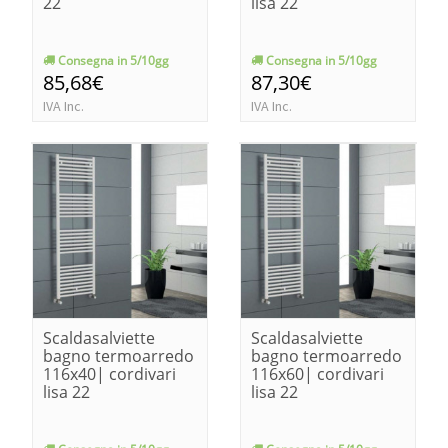
22
lisa 22
Consegna in 5/10gg
Consegna in 5/10gg
85,68€
87,30€
IVA Inc.
IVA Inc.
Scaldasalviette
Scaldasalviette
bagno termoarredo
bagno termoarredo
116x40| cordivari
116x60| cordivari
lisa 22
lisa 22