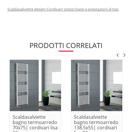
Scaldasalviette design Cordivari: prezzi bassi e prestazioni al top
.
PRODOTTI CORRELATI
Scaldasalviette
Scaldasalviette
bagno termoarredo
bagno termoarredo
70x75| cordivari lisa
138,5x55| cordivari