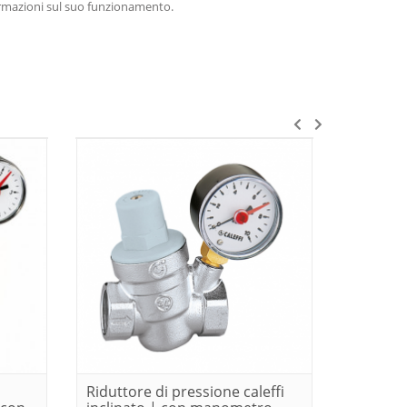
ormazioni sul suo funzionamento.
Riduttore di pressione caleffi
Ridutto