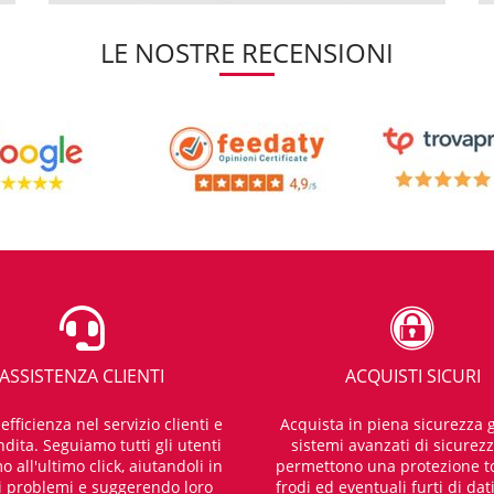
LE NOSTRE RECENSIONI
ASSISTENZA CLIENTI
ACQUISTI SICURI
fficienza nel servizio clienti e
Acquista in piena sicurezza g
dita. Seguiamo tutti gli utenti
sistemi avanzati di sicurez
o all'ultimo click, aiutandoli in
permettono una protezione t
i problemi e suggerendo loro
frodi ed eventuali furti di dat