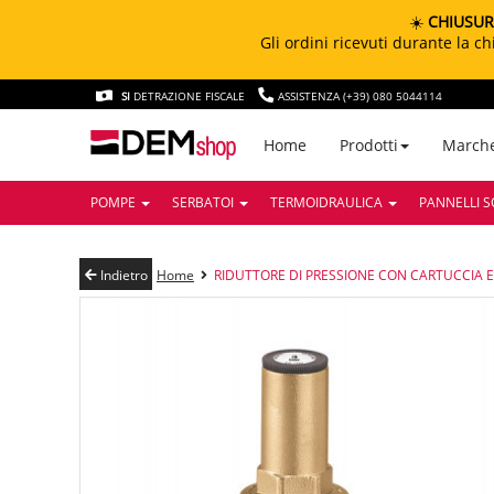
☀️
CHIUSUR
Gli ordini ricevuti durante la 
SI
DETRAZIONE FISCALE
ASSISTENZA (+39) 080 5044114
March
Home
Prodotti
POMPE
SERBATOI
TERMOIDRAULICA
PANNELLI S
Indietro
Home
RIDUTTORE DI PRESSIONE CON CARTUCCIA E