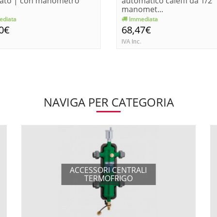
nato | con manometro
automatico caleffi da 1/2"
.
manomet...
diata
Immediata
0€
68,47€
IVA Inc.
NAVIGA PER CATEGORIA
ACCESSORI CENTRALI
TERMOFRIGO