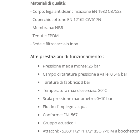
Materiali di qualità
:
- Corpo: lega antidezincificazione EN 1982 CB752S
- Coperchio: ottone EN 12165 CW617N
- Membrana: NBR
- Tenute: EPDM
- Sede e filtro: acciaio inox
Alte prestazioni di funzionamento :
Pressione max a monte: 25 bar
Campo di taratura pressione a valle: 0,5÷6 bar
Taratura di fabbrica: 3 bar
Temperatura max d’esercizio: 80°C
Scala pressione manometro: 0÷10 bar
Fluido d’impiego: acqua
Conforme: EN1567
Gruppo acustico: I
Attacchi: - 5360; 1/2”÷1 1/2” (ISO 7-1) M a bocchetto