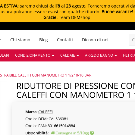
A ESTIVA:
saremo chiusi dall’
8 al 23 agosto
. Torneremo operativi d
chiusura potranno essere evasi con qualche ritardo.
Buone vacanze!
Grazie.
Team DEMshop!
e
Chi siamo
Blog
Contatti
Dicono di noi
OLARI
CONDIZIONAMENTO
CALDAIE
ARREDO BAGNO
FILTRI
STRAIBILE CALEFFI CON MANOMETRO 1 1/2" 0-10 BAR
RIDUTTORE DI PRESSIONE CON CARTUCCIA ESTRAIBILE
CALEFFI CON MANOMETRO 1 1
Marca:
CALEFFI
Codice DEM: CAL536081
Codice EAN: 8016615014884
Disponibilità:
Consegna in 5/10gg