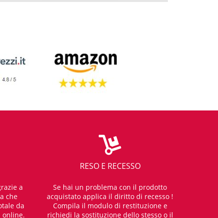
RESO E RECESSO
razie a
Se hai un problema con il prodotto
za che
acquistato applica il diritto di recesso !
otale da
Compila il modulo di restituzione e
i online.
richiedi la sostituzione dello stesso o il