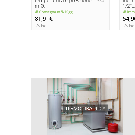
temperatura e pressione | 3/4
incli
m Ø...
1/2"..
Consegna in 5/10gg
Imme
81,91€
54,9
IVA Inc.
IVA Inc.
TERMOIDRAULICA