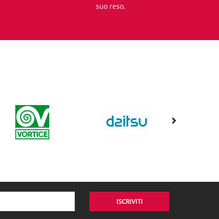
suo reso.
ISCRIVITI