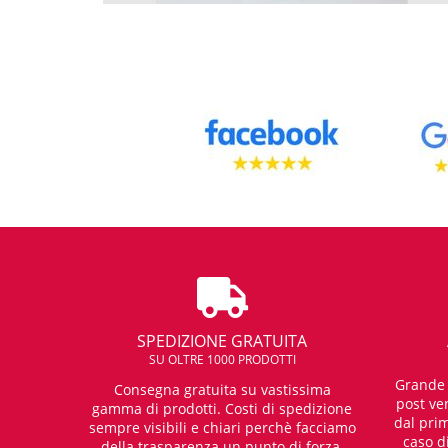
SPEDIZIONE GRATUITA
SU OLTRE 1000 PRODOTTI
Grande e
Consegna gratuita su vastissima
post ven
gamma di prodotti. Costi di spedizione
dal prim
sempre visibili e chiari perchè facciamo
caso d
della trasparenza un punto di forza.