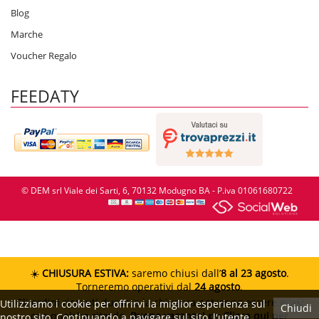
Blog
Marche
Voucher Regalo
FEEDATY
© DEM srl Viale dei Sarti, 6, 70132 Modugno BA - P.iva 01061680722
☀️
CHIUSURA ESTIVA:
saremo chiusi dall’
8 al 23 agosto
.
Torneremo operativi dal
24 agosto
.
Gli ordini ricevuti durante la chiusura potranno essere evasi
Utilizziamo i cookie per offrirvi la miglior esperienza sul
Chiudi
con qualche ritardo.
Buone vacanze!
👉 Clicca qui per
nostro sito. Continuando a navigare sul sito, l'utente