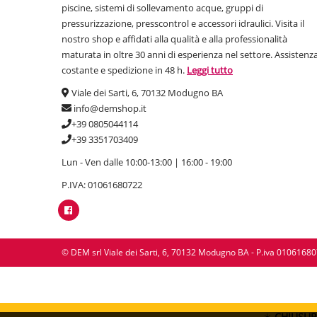
piscine, sistemi di sollevamento acque, gruppi di
pressurizzazione, presscontrol e accessori idraulici. Visita il
nostro shop e affidati alla qualità e alla professionalità
maturata in oltre 30 anni di esperienza nel settore. Assistenz
costante e spedizione in 48 h.
Leggi tutto
Viale dei Sarti, 6, 70132 Modugno BA
info@demshop.it
+39 0805044114
+39 3351703409
Lun - Ven dalle 10:00-13:00 | 16:00 - 19:00
P.IVA: 01061680722
© DEM srl Viale dei Sarti, 6, 70132 Modugno BA - P.iva 0106168
☀️
CHIUSUR