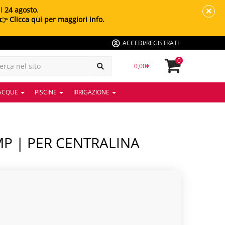
al
24 agosto
.
👉 Clicca qui per maggiori info.
ACCEDI/REGISTRATI
0
0,00€
 ACQUE
PISCINE
IRRIGAZIONE