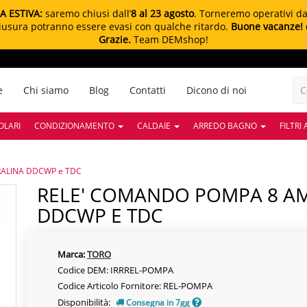
A ESTIVA:
saremo chiusi dall’
8 al 23 agosto
. Torneremo operativi d
chiusura potranno essere evasi con qualche ritardo.
Buone vacanze!
Grazie.
Team DEMshop!
e
Chi siamo
Blog
Contatti
Dicono di noi
OLARI
CONDIZIONAMENTO
CALDAIE
ARREDO BAGNO
FILTRI
RALINA DDCWP e TDC
RELE' COMANDO POMPA 8 AMP | PER CENTRALINA
DDCWP E TDC
Marca:
TORO
Codice DEM: IRRREL-POMPA
Codice Articolo Fornitore: REL-POMPA
Disponibilità:
Consegna in 7gg