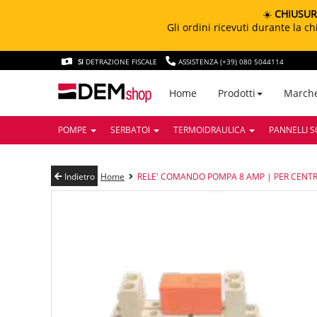
☀️
CHIUSUR
Gli ordini ricevuti durante la 
SI
DETRAZIONE FISCALE
ASSISTENZA (+39) 080 5044114
March
Home
Prodotti
POMPE
SERBATOI
TERMOIDRAULICA
PANNELLI S
Indietro
Home
RELE' COMANDO POMPA 8 AMP | PER CENT