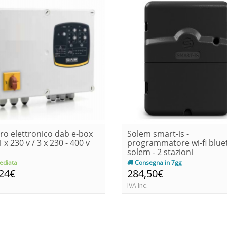
o elettronico dab e-box
Solem smart-is -
 x 230 v / 3 x 230 - 400 v
programmatore wi-fi blue
solem - 2 stazioni
diata
Consegna in 7gg
,24€
284,50€
IVA Inc.