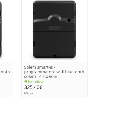
Solem smart-is -
Solem sm
tooth
programmatore wi-fi bluetooth
program
solem - 4 stazioni
solem - 
Immediata
Consegn
325,40€
345,6
IVA Inc.
IVA Inc.