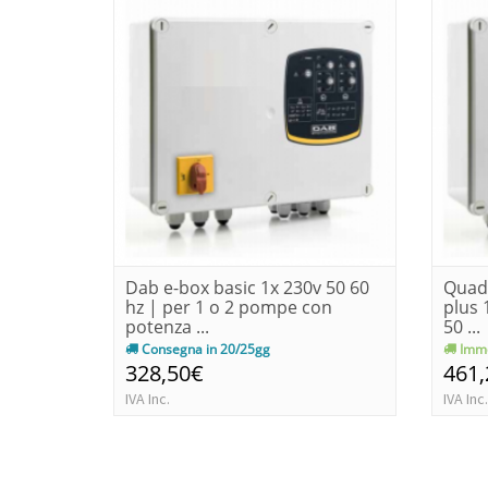
Dab e-box basic 1x 230v 50 60
Quadr
hz | per 1 o 2 pompe con
plus 1
potenza ...
50 ...
Consegna in 20/25gg
Imme
328,50€
461
IVA Inc.
IVA Inc.