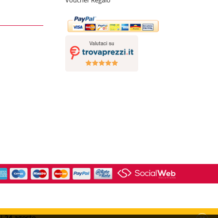
al
24 agosto
.