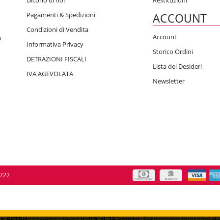
Pagamenti & Spedizioni
ACCOUNT
Condizioni di Vendita
Account
a
Informativa Privacy
Storico Ordini
DETRAZIONI FISCALI
Lista dei Desideri
IVA AGEVOLATA
Newsletter
0722
A ESTIVA:
saremo chiusi dall’
8 al 23 agosto
. Torneremo operativi d