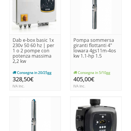
Dab e-box basic 1x
Pompa sommersa
230v 50 60 hz | per
giranti flottanti 4"
1 o 2 pompe con
lowara 4gs11m-4os
potenza massima
kw 1.1-hp 1.5
2,2 kw
Consegna in 20/25gg
Consegna in 5/10gg
328,50€
405,00€
IVA Inc.
IVA Inc.