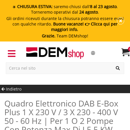
☀️
CHIUSURA ESTIVA:
saremo chiusi dall’
8 al 23 agosto
.
Torneremo operativi dal
24 agosto
.
Gli ordini ricevuti durante la chiusura potranno essere evasi
con qualche ritardo.
Buone vacanze!
👉 Clicca qui per
maggiori info.
Grazie.
Team DEMshop!
Indietro
Quadro Elettronico DAB E-Box
Plus 1 X 230 V / 3 X 230 - 400 V
50 - 60 Hz | Per 1 O 2 Pompe
Con Potenza Max Di I 5,5 KW