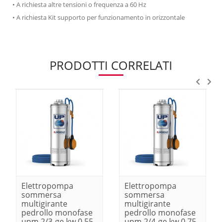
• A richiesta altre tensioni o frequenza a 60 Hz
• A richiesta Kit supporto per funzionamento in orizzontale
PRODOTTI CORRELATI
Elettropompa
Elettropompa
sommersa
sommersa
multigirante
multigirante
pedrollo monofase
pedrollo monofase
upm 2/3-ge kw 0.55-
upm 2/4-ge kw 0.75-