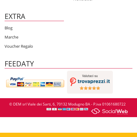
EXTRA
Blog
Marche
Voucher Regalo
FEEDATY
© DEM srl Viale dei Sarti, 6, 70132 Modugno BA - P.iva 01061680722