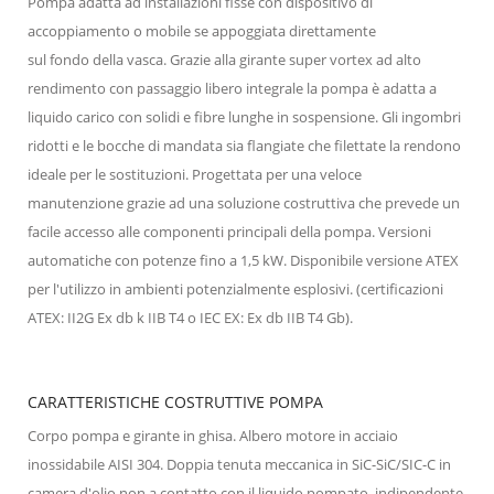
Pompa adatta ad installazioni fisse con dispositivo di
accoppiamento o mobile se appoggiata direttamente
sul fondo della vasca. Grazie alla girante super vortex ad alto
rendimento con passaggio libero integrale la pompa è adatta a
liquido carico con solidi e fibre lunghe in sospensione. Gli ingombri
ridotti e le bocche di mandata sia flangiate che filettate la rendono
ideale per le sostituzioni. Progettata per una veloce
manutenzione grazie ad una soluzione costruttiva che prevede un
facile accesso alle componenti principali della pompa. Versioni
automatiche con potenze fino a 1,5 kW. Disponibile versione ATEX
per l'utilizzo in ambienti potenzialmente esplosivi. (certificazioni
ATEX: II2G Ex db k IIB T4 o IEC EX: Ex db IIB T4 Gb).
CARATTERISTICHE COSTRUTTIVE POMPA
Corpo pompa e girante in ghisa. Albero motore in acciaio
inossidabile AISI 304. Doppia tenuta meccanica in SiC-SiC/SIC-C in
camera d'olio non a contatto con il liquido pompato, indipendente