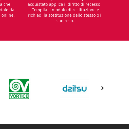
za che
acquistato applica il diritto di recesso !
otale da
Compila il modulo di restituzione e
i online.
richiedi la sostituzione dello stesso o il
suo reso.