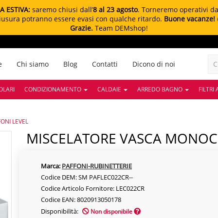
A ESTIVA:
saremo chiusi dall’
8 al 23 agosto
. Torneremo operativi d
chiusura potranno essere evasi con qualche ritardo.
Buone vacanze!
Grazie.
Team DEMshop!
e
Chi siamo
Blog
Contatti
Dicono di noi
OLARI
CONDIZIONAMENTO
CALDAIE
ARREDO BAGNO
FILTRI
NI LEVEL
MISCELATORE VASCA MONO
Marca:
PAFFONI-RUBINETTERIE
Codice DEM: SM PAFLEC022CR--
Codice Articolo Fornitore: LEC022CR
Codice EAN: 8020913050178
Disponibilità:
Non disponibile