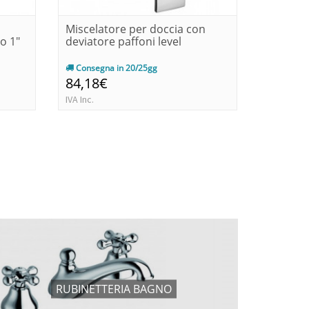
Miscelatore per doccia con
Miscela
o 1"
deviatore paffoni level
e suppor
Consegna in 20/25gg
Consegn
84,18€
155,6
IVA Inc.
IVA Inc.
RUBINETTERIA BAGNO