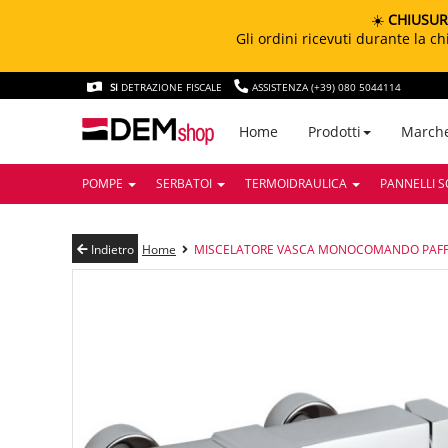
☀️
CHIUSUR
Gli ordini ricevuti durante la 
SI
DETRAZIONE FISCALE
ASSISTENZA (+39) 080 5044114
March
Home
Prodotti
POMPE
SERBATOI
TERMOIDRAULICA
PANNELLI S
Indietro
Home
MISCELATORE VASCA MONOCOMANDO PAFFO