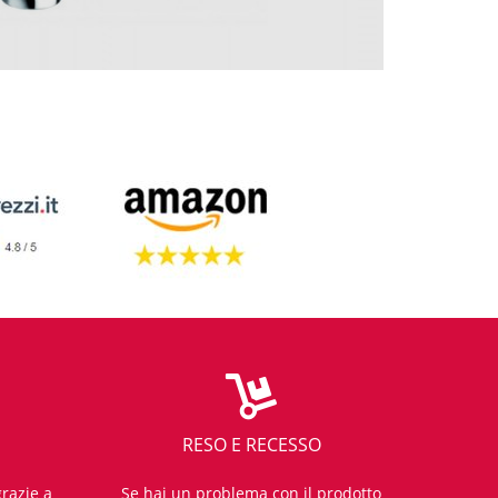
RESO E RECESSO
razie a
Se hai un problema con il prodotto