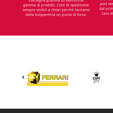
Consegna gratuita su vastissima
post ven
gamma di prodotti. Costi di spedizione
dal prim
sempre visibili e chiari perchè facciamo
caso d
della trasparenza un punto di forza.