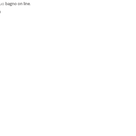
tuo
bagno on line
.
)