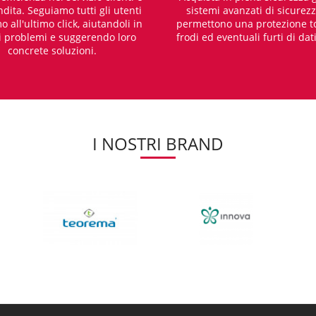
dita. Seguiamo tutti gli utenti
sistemi avanzati di sicurez
o all'ultimo click, aiutandoli in
permettono una protezione t
i problemi e suggerendo loro
frodi ed eventuali furti di dat
concrete soluzioni.
I NOSTRI BRAND