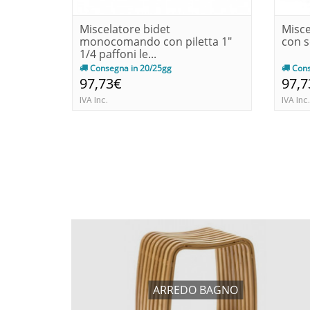
Miscelatore bidet
Misce
monocomando con piletta 1"
con s
1/4 paffoni le...
Consegna in 20/25gg
Cons
97,73€
97,7
IVA Inc.
IVA Inc.
ARREDO BAGNO