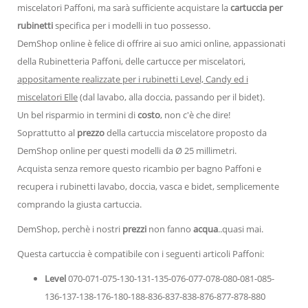
miscelatori Paffoni, ma sarà sufficiente acquistare la
cartuccia per
rubinetti
specifica per i modelli in tuo possesso.
DemShop online è felice di offrire ai suo amici online, appassionati
della Rubinetteria Paffoni, delle cartucce per miscelatori,
appositamente realizzate per i rubinetti Level, Candy ed i
miscelatori Elle
(dal lavabo, alla doccia, passando per il bidet).
Un bel risparmio in termini di
costo
, non c'è che dire!
Soprattutto al
prezzo
della cartuccia miscelatore proposto da
DemShop online per questi modelli da Ø 25 millimetri.
Acquista senza remore questo ricambio per bagno Paffoni e
recupera i rubinetti lavabo, doccia, vasca e bidet, semplicemente
comprando la giusta cartuccia.
DemShop, perchè i nostri
prezzi
non fanno
acqua
..quasi mai.
Questa cartuccia è compatibile con i seguenti articoli Paffoni:
Level
070-071-075-130-131-135-076-077-078-080-081-085-
136-137-138-176-180-188-836-837-838-876-877-878-880