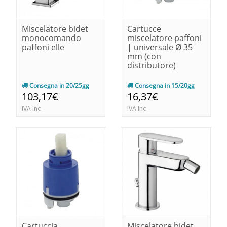
Miscelatore bidet
Cartucce
monocomando
miscelatore paffoni
paffoni elle
| universale Ø 35
mm (con
distributore)
Consegna in 20/25gg
Consegna in 15/20gg
103,17€
16,37€
IVA Inc.
IVA Inc.
Cartuccia
Miscelatore bidet