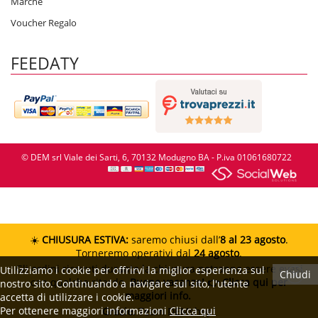
Marche
Voucher Regalo
FEEDATY
© DEM srl Viale dei Sarti, 6, 70132 Modugno BA - P.iva 01061680722
☀️
CHIUSURA ESTIVA:
saremo chiusi dall’
8 al 23 agosto
.
Torneremo operativi dal
24 agosto
.
Gli ordini ricevuti durante la chiusura potranno essere evasi
Utilizziamo i cookie per offrirvi la miglior esperienza sul
Chiudi
con qualche ritardo.
Buone vacanze!
👉 Clicca qui per
nostro sito. Continuando a navigare sul sito, l'utente
maggiori info.
accetta di utilizzare i cookie.
Per ottenere maggiori informazioni
Clicca qui
Grazie.
Team DEMshop!