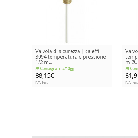
Valvola di sicurezza | caleffi
Valvo
3094 temperatura e pressione
tempe
1/2 m...
m Ø..
Consegna in 5/10gg
Cons
88,15€
81,9
IVA Inc.
IVA Inc.