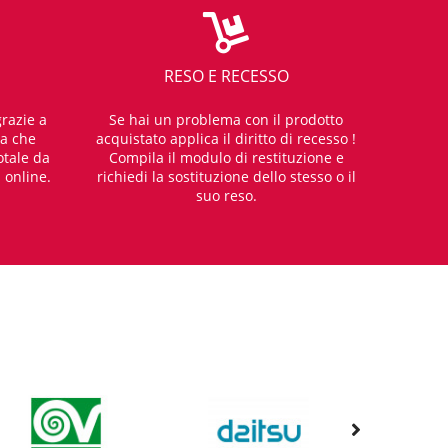
RESO E RECESSO
razie a
Se hai un problema con il prodotto
za che
acquistato applica il diritto di recesso !
otale da
Compila il modulo di restituzione e
i online.
richiedi la sostituzione dello stesso o il
suo reso.