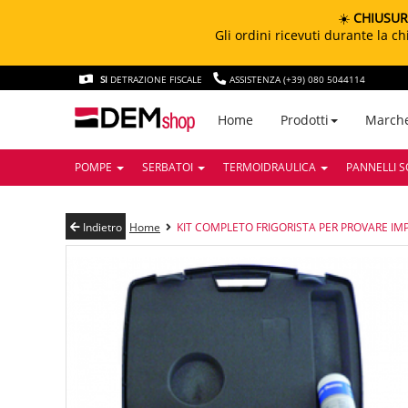
☀️
CHIUSUR
Gli ordini ricevuti durante la 
SI
DETRAZIONE FISCALE
ASSISTENZA (+39) 080 5044114
March
Home
Prodotti
POMPE
SERBATOI
TERMOIDRAULICA
PANNELLI S
Indietro
Home
KIT COMPLETO FRIGORISTA PER PROVARE I