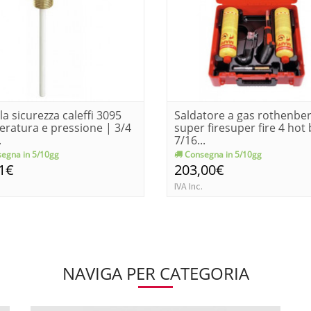
la sicurezza caleffi 3095
Saldatore a gas rothenbe
ratura e pressione | 3/4
super firesuper fire 4 hot 
.
7/16...
egna in 5/10gg
Consegna in 5/10gg
1€
203,00€
IVA Inc.
NAVIGA PER CATEGORIA