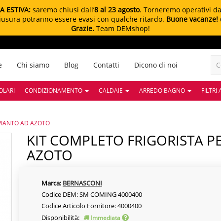
A ESTIVA:
saremo chiusi dall’
8 al 23 agosto
. Torneremo operativi d
chiusura potranno essere evasi con qualche ritardo.
Buone vacanze!
Grazie.
Team DEMshop!
e
Chi siamo
Blog
Contatti
Dicono di noi
OLARI
CONDIZIONAMENTO
CALDAIE
ARREDO BAGNO
FILTRI
MPIANTO AD AZOTO
KIT COMPLETO FRIGORISTA PER PROVARE IMPIANTO AD
AZOTO
Marca:
BERNASCONI
Codice DEM: SM COMING 4000400
Codice Articolo Fornitore: 4000400
Disponibilità:
Immediata