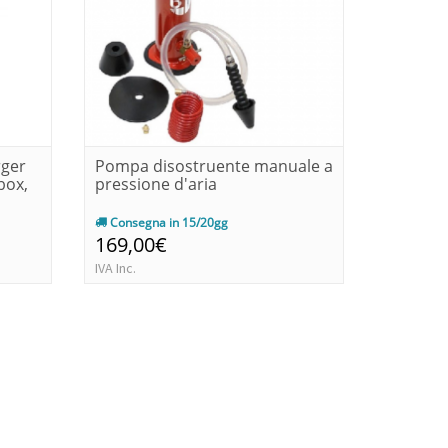
rger
Pompa disostruente manuale a
Gruppo 
box,
pressione d'aria
automati
manomet
Consegna in 15/20gg
Immedia
169,00€
68,47€
IVA Inc.
IVA Inc.