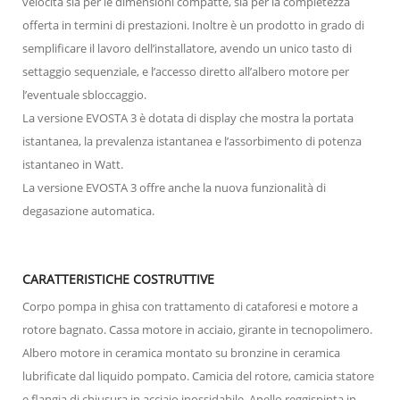
velocità sia per le dimensioni compatte, sia per la completezza
offerta in termini di prestazioni. Inoltre è un prodotto in grado di
semplificare il lavoro dell’installatore, avendo un unico tasto di
settaggio sequenziale, e l’accesso diretto all’albero motore per
l’eventuale sbloccaggio.
La versione EVOSTA 3 è dotata di display che mostra la portata
istantanea, la prevalenza istantanea e l’assorbimento di potenza
istantaneo in Watt.
La versione EVOSTA 3 offre anche la nuova funzionalità di
degasazione automatica.
CARATTERISTICHE COSTRUTTIVE
Corpo pompa in ghisa con trattamento di cataforesi e motore a
rotore bagnato. Cassa motore in acciaio, girante in tecnopolimero.
Albero motore in ceramica montato su bronzine in ceramica
lubrificate dal liquido pompato. Camicia del rotore, camicia statore
e flangia di chiusura in acciaio inossidabile. Anello reggispinta in