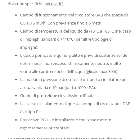
di alcune specifiche
peculiarità
:
Campo di funzionamento del circolatore DAB che spazia da
0,5 a 3,6 m3/h. Con prevalenze fino a 6 metri.
Campo di temperatura del liquido da -10°C a +85°C (nel caso
di impieghi sanitari) o +110°C (per altre tipologie di
impieghi).
Liquido pompato e quindi pulito e privo di sostanze solide
eoli minerali, non viscoso, chimicamente neutro, molto
vicino alle caratteristiche dell’acqua (glicole max 30%).
La massima pressione di esercizio di questo circolatore per
acqua sanitaria è 10 bar (pari a 1000 kPA).
Grado di protezione elevatissimo: IP 44.
La classe di isolamento di questa pompa di circolazione DAB
è di tipo F.
Passacavo PG 11 e installazione con l’asse motore
rigorosamente orizzontale.
Questa pompa di circolazione è specifica per impianti di acqua