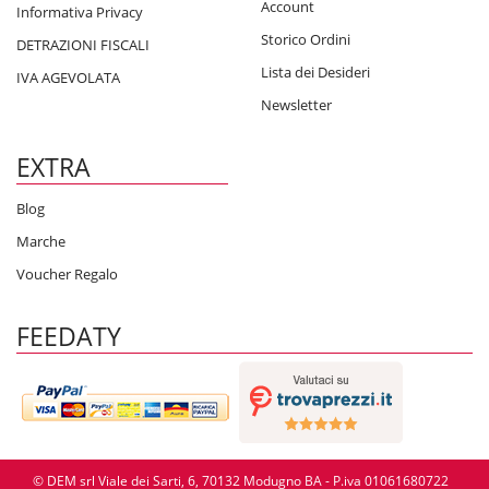
Account
Informativa Privacy
Storico Ordini
DETRAZIONI FISCALI
Lista dei Desideri
IVA AGEVOLATA
Newsletter
EXTRA
Blog
Marche
Voucher Regalo
FEEDATY
© DEM srl Viale dei Sarti, 6, 70132 Modugno BA - P.iva 01061680722