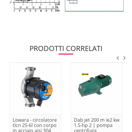
PRODOTTI CORRELATI
Lowara - circolatore
Dab jet 200 m ie2 kw
tlcn 25-6l con corpo
1.5-hp 2 | pompa
in acciaio aisi 304
centrifuga