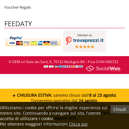
Voucher Regalo
FEEDATY
© DEM srl Viale dei Sarti, 6, 70132 Modugno BA - P.iva 01061680722
☀️
CHIUSURA ESTIVA:
saremo chiusi dall’
8 al 23 agosto
.
Torneremo operativi dal
24 agosto
.
Gli ordini ricevuti durante la chiusura potranno essere evasi
Utilizziamo i cookie per offrirvi la miglior esperienza sul
Chiudi
con qualche ritardo.
Buone vacanze!
👉 Clicca qui per
nostro sito. Continuando a navigare sul sito, l'utente
maggiori info.
accetta di utilizzare i cookie.
Per ottenere maggiori informazioni
Clicca qui
Grazie.
Team DEMshop!