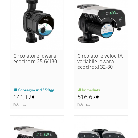
Circolatore lowara
Circolatore velocitÀ
ecocirc m 25-6/130
variabile lowara
ecocirc xl 32-80
Consegna in 15/20gg
Immediata
141,12€
516,67€
IVA Inc.
IVA Inc.