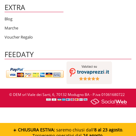
EXTRA
Blog
Marche
Voucher Regalo
FEEDATY
© DEM srl Viale dei Sarti, 6, 70132 Modugno BA - P.iva 01061680722
☀️
CHIUSURA ESTIVA:
saremo chiusi dall’
8 al 23 agosto
.
Torneremo operativi dal
24 agosto
.