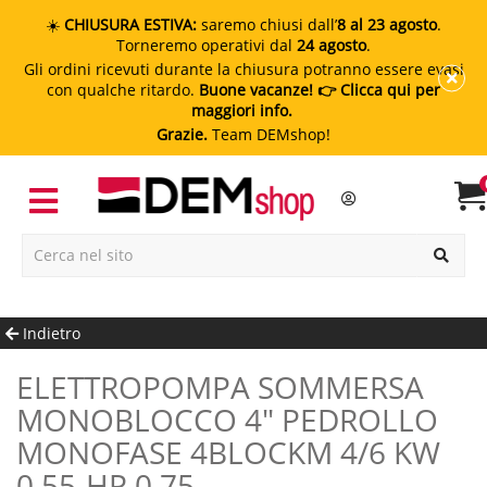
☀️
CHIUSURA ESTIVA:
saremo chiusi dall’
8 al 23 agosto
.
Torneremo operativi dal
24 agosto
.
Gli ordini ricevuti durante la chiusura potranno essere evasi
con qualche ritardo.
Buone vacanze!
👉 Clicca qui per
maggiori info.
Grazie.
Team DEMshop!
Indietro
ELETTROPOMPA SOMMERSA
MONOBLOCCO 4" PEDROLLO
MONOFASE 4BLOCKM 4/6 KW
0.55-HP 0.75